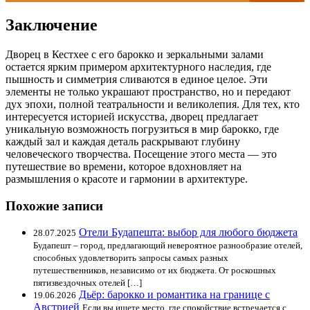
Заключение
Дворец в Кестхее с его барокко и зеркальными залами
остается ярким примером архитектурного наследия, где
пышность и симметрия сливаются в единое целое. Эти
элементы не только украшают пространство, но и передают
дух эпохи, полной театральности и великолепия. Для тех, кто
интересуется историей искусства, дворец предлагает
уникальную возможность погрузиться в мир барокко, где
каждый зал и каждая деталь раскрывают глубину
человеческого творчества. Посещение этого места — это
путешествие во времени, которое вдохновляет на
размышления о красоте и гармонии в архитектуре.
Похожие записи
Отели Будапешта: выбор для любого бюджета
28.07.2025
Будапешт – город, предлагающий невероятное разнообразие отелей,
способных удовлетворить запросы самых разных
путешественников, независимо от их бюджета. От роскошных
пятизвездочных отелей […]
Дьёр: барокко и романтика на границе с
19.06.2026
Австрией
Если вы ищете место, где спокойствие встречается с