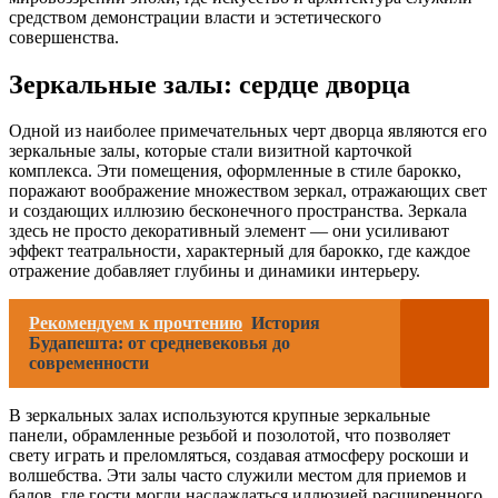
средством демонстрации власти и эстетического
совершенства.
Зеркальные залы: сердце дворца
Одной из наиболее примечательных черт дворца являются его
зеркальные залы, которые стали визитной карточкой
комплекса. Эти помещения, оформленные в стиле барокко,
поражают воображение множеством зеркал, отражающих свет
и создающих иллюзию бесконечного пространства. Зеркала
здесь не просто декоративный элемент — они усиливают
эффект театральности, характерный для барокко, где каждое
отражение добавляет глубины и динамики интерьеру.
Рекомендуем к прочтению
История
Будапешта: от средневековья до
современности
В зеркальных залах используются крупные зеркальные
панели, обрамленные резьбой и позолотой, что позволяет
свету играть и преломляться, создавая атмосферу роскоши и
волшебства. Эти залы часто служили местом для приемов и
балов, где гости могли наслаждаться иллюзией расширенного