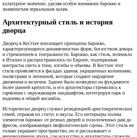
культурное значение, уделяя особое внимание барокко и
знаменитым зеркальным залам.
Архитектурный стиль и история
дворца
Дворец в Кестхее воплощает принципы барокко,
характеризующиеся динамичностью форм, богатством декора
и стремлением к театральности. Барокко, как стиль, возникло
в Италии и распространилось по Европе, подчеркивая
контрасты света и тени, изгибы и объемы. В Кестхее этот
стиль проявляется в фасадах здания, украшенных колоннами,
пилястрами и лепниной, которые создают ощущение
движения и величия. Здание было возведено на фундаменте
более ранней крепости, и его архитекторы стремились к
гармонии с окружающим ландшафтом, интегрируя парк и
водоемы в общий ансамбль.
Исторически дворец служил резиденцией аристократических
семей, отражая их статус и вкусы. Его интерьеры полны
элементов барокко: от резных дверей и позолоченных рам до
фресок, изображающих мифологические сцены. Этот стиль не
только украшает пространство, но и рассказывает о
мировоззрении эпохи, где искусство и архитектура служили