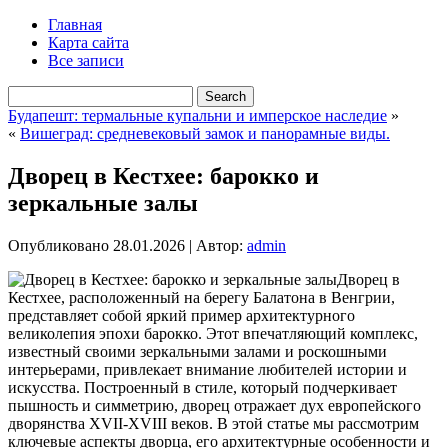
Главная
Карта сайта
Все записи
Будапешт: термальные купальни и имперское наследие
»
«
Вишеград: средневековый замок и панорамные виды.
Дворец в Кестхее: барокко и
зеркальные залы
Опубликовано
28.01.2026
|
Автор:
admin
Дворец в
Кестхее, расположенный на берегу Балатона в Венгрии,
представляет собой яркий пример архитектурного
великолепия эпохи барокко. Этот впечатляющий комплекс,
известный своими зеркальными залами и роскошными
интерьерами, привлекает внимание любителей истории и
искусства. Построенный в стиле, который подчеркивает
пышность и симметрию, дворец отражает дух европейского
дворянства XVII-XVIII веков. В этой статье мы рассмотрим
ключевые аспекты дворца, его архитектурные особенности и