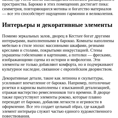
пространства. Барокко в этих помещениях достигает пика:
симметрия, повторяющиеся мотивы и богатство материалов
— все это способствует ощущению гармонии и великолепия.
Интерьеры и декоративные элементы
Помимо зеркальных залов, дворец в Кестхее богат другими
интерьерами, выполненными в барокко. Комнаты наполнены
мебелью в стиле эпохи: массивными шкафами, резными
креслами и столами, покрытыми инкрустацией. Стены
украшены гобеленами и картинами, а потолки — фресками,
изображающими сцены из истории и мифологии. Эти
элементы не только добавляют комфорта, но и подчеркивают
культурное наследие, связанное с европейским дворянством.
Декоративные детали, такие как лепнина и скульптуры,
усиливают впечатление от барокко. Например, потолочные
розетки и карнизы выполнены с изысканной детализацией,
отражая мастерство ремесленников того времени. В дворце
также присутствуют элементы рококо, которые плавно
переходят от барокко, добавляя легкости и игривости в
оформление. Все это создает цельный образ, где каждый
элемент интерьера служит частью единого художественного
повествования.