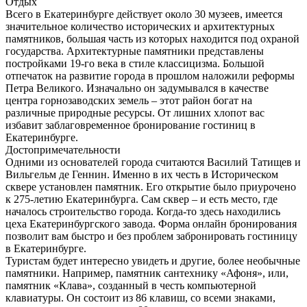
Отдых
Всего в Екатеринбурге действует около 30 музеев, имеется
значительное количество исторических и архитектурных
памятников, большая часть из которых находится под охраной
государства. Архитектурные памятники представлены
постройками 19-го века в стиле классицизма. Большой
отпечаток на развитие города в прошлом наложили реформы
Петра Великого. Изначально он задумывался в качестве
центра горнозаводских земель – этот район богат на
различные природные ресурсы. От лишних хлопот вас
избавит заблаговременное бронирование гостиниц в
Екатеринбурге.
Достопримечательности
Одними из основателей города считаются Василий Татищев и
Вильгельм де Геннин. Именно в их честь в Историческом
сквере установлен памятник. Его открытие было приурочено
к 275-летию Екатеринбурга. Сам сквер – и есть место, где
началось строительство города. Когда-то здесь находились
цеха Екатеринбургского завода. Форма онлайн бронирования
позволит вам быстро и без проблем забронировать гостиницу
в Екатеринбурге.
Туристам будет интересно увидеть и другие, более необычные
памятники. Например, памятник сантехнику «Афоня», или,
памятник «Клава», созданный в честь компьютерной
клавиатуры. Он состоит из 86 клавиш, со всеми знаками,