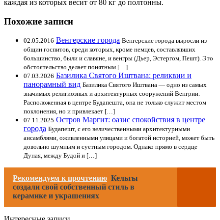
каждая из которых весит от 80 кг до полтонны.
Похожие записи
Венгерские города
02.05.2016
Венгерские города выросли из
общин госпитов, среди которых, кроме немцев, составлявших
большинство, были и славяне, и венгры (Дьер, Эстергом, Пешт). Это
обстоятельство делает понятным […]
Базилика Святого Иштвана: реликвии и
07.03.2026
панорамный вид
Базилика Святого Иштвана — одно из самых
значимых религиозных и архитектурных сооружений Венгрии.
Расположенная в центре Будапешта, она не только служит местом
поклонения, но и привлекает […]
Остров Маргит: оазис спокойствия в центре
07.11.2025
города
Будапешт, с его величественными архитектурными
ансамблями, оживленными улицами и богатой историей, может быть
довольно шумным и суетным городом. Однако прямо в сердце
Дуная, между Будой и […]
Рекомендуем к прочтению
Кельты
создали свой собственный стиль в
керамике и украшениях
Интересные записи