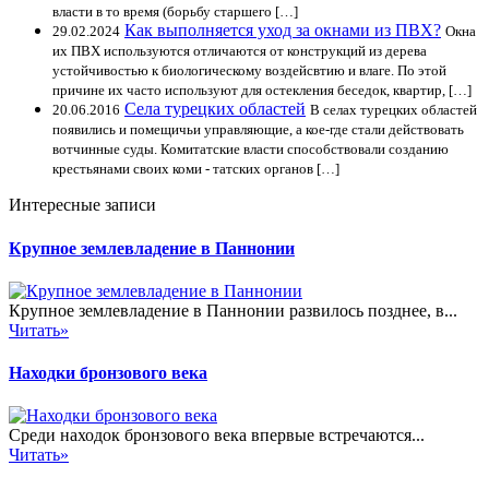
власти в то время (борьбу старшего […]
Как выполняется уход за окнами из ПВХ?
29.02.2024
Окна
их ПВХ используются отличаются от конструкций из дерева
устойчивостью к биологическому воздейсвтию и влаге. По этой
причине их часто используют для остекления беседок, квартир, […]
Села турецких областей
20.06.2016
В селах турецких областей
появились и помещичьи управляющие, а кое-где стали действовать
вотчинные суды. Комитатские власти способствовали созданию
крестьянами своих коми - татских органов […]
Интересные записи
Крупное землевладение в Паннонии
Крупное землевладение в Паннонии развилось позднее, в...
Читать»
Находки бронзового века
Среди находок бронзового века впервые встречаются...
Читать»