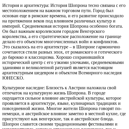
История и архитектура: История Шопрона тесно связана с его
местоположением на важном торговом пути. Город был
основан еще в римские времена, и его развитие происходило
на протяжении веков под влиянием различных культур и
империй. Средневековая история Шопрона особенно богата.
Он был важным королевским городом Венгерского
королевства, а его стратегическое расположение на границе
делало его объектом многочисленных войн и конфликтов.
Это сказалось на его архитектуре – в Шопроне гармонично
сочетаются стили разных эпох, от романского и готического
до барокко и классицизма. Хорошо сохранившийся
исторический центр с его узкими улочками, средневековыми
зданиями и великолепной ратушей является настоящим
архитектурным шедевром и объектом Всемирного наследия
ЮНЕСКО.
Культурное наследие: Близость к Австрии наложила свой
отпечаток на культурную жизнь Шопрона. В городе
ощущается сильное влияние австрийской культуры, которое
проявляется в архитектуре, языке, кулинарных традициях и
повседневной жизни. Многие жители Шопрона говорят по-
немецки, и австрийское влияние заметно в местной кухне, где
присутствуют как венгерские, так и австрийские блюда.
Шопрон славится своими традиционными фестивалями и