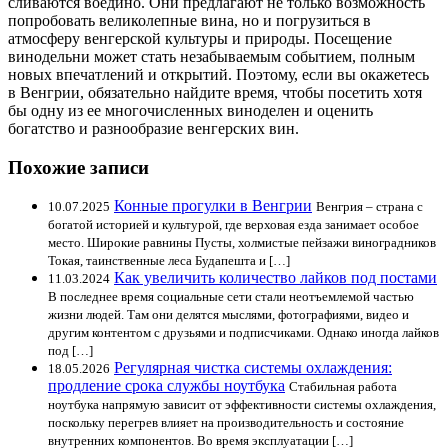
сливаются воедино. Они предлагают не только возможность
попробовать великолепные вина, но и погрузиться в
атмосферу венгерской культуры и природы. Посещение
винодельни может стать незабываемым событием, полным
новых впечатлений и открытий. Поэтому, если вы окажетесь
в Венгрии, обязательно найдите время, чтобы посетить хотя
бы одну из ее многочисленных виноделен и оценить
богатство и разнообразие венгерских вин.
Похожие записи
Конные прогулки в Венгрии
10.07.2025
Венгрия – страна с
богатой историей и культурой, где верховая езда занимает особое
место. Широкие равнины Пусты, холмистые пейзажи виноградников
Токая, таинственные леса Будапешта и […]
Как увеличить количество лайков под постами
11.03.2024
В последнее время социальные сети стали неотъемлемой частью
жизни людей. Там они делятся мыслями, фотографиями, видео и
другим контентом с друзьями и подписчиками. Однако иногда лайков
под […]
Регулярная чистка системы охлаждения:
18.05.2026
продление срока службы ноутбука
Стабильная работа
ноутбука напрямую зависит от эффективности системы охлаждения,
поскольку перегрев влияет на производительность и состояние
внутренних компонентов. Во время эксплуатации […]