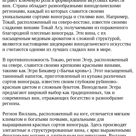
играют ключевую роль в формировании вкусовых качеств
вин. Страна обладает разнообразными винодельческими
регионами, каждый из которых славится своими
уникальными сортами винограда и стилями вин. Например,
Токай, расположенный на северо-востоке, известен своими
сладкими винами Токай Асу, получаемыми из пораженного
благородной плесенью винограда. Эти вина, с их
насыщенным медовым ароматом и сложной структурой,
являются настоящими шедеврами винодельческого искусства
и считаются одними из лучших сладких вин в мире.
В противоположность Токаю, регион Эгер, расположенный
на севере, славится своими крепкими красными винами,
такими как Эгри Бикавер («Бычья кровь»). Этот насыщенный,
танинный напиток, приготовленный из купажа различных
сортов винограда, известен своим глубоким рубиново-
красным цветом и сложным букетом. Винодельни Эгера
предлагают широкий выбор как традиционных, так и
современных вин, отражающих богатство и разнообразие
региона.
Регион Виллань, расположенный на юге, отличается мягким
климатом и богатыми почвами, идеальными для
выращивания красных сортов винограда. Здесь производят
элегантные и структурированные вина, с ярко выраженными
фруктовыми нотами и длительным послевкусием. Виллань –