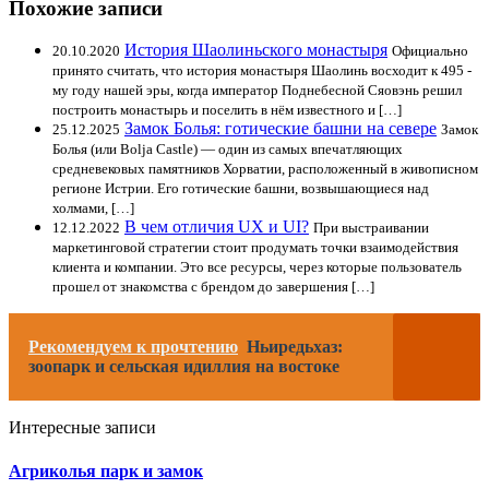
Похожие записи
История Шаолиньского монастыря
20.10.2020
Официально
принято считать, что история монастыря Шаолинь восходит к 495 -
му году нашей эры, когда император Поднебесной Сяовэнь решил
построить монастырь и поселить в нём известного и […]
Замок Болья: готические башни на севере
25.12.2025
Замок
Болья (или Bolja Castle) — один из самых впечатляющих
средневековых памятников Хорватии, расположенный в живописном
регионе Истрии. Его готические башни, возвышающиеся над
холмами, […]
В чем отличия UX и UI?
12.12.2022
При выстраивании
маркетинговой стратегии стоит продумать точки взаимодействия
клиента и компании. Это все ресурсы, через которые пользователь
прошел от знакомства с брендом до завершения […]
Рекомендуем к прочтению
Ньиредьхаз:
зоопарк и сельская идиллия на востоке
Интересные записи
Агриколья парк и замок