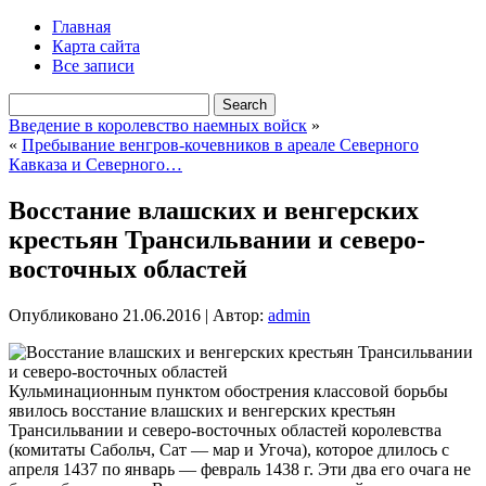
Главная
Карта сайта
Все записи
Введение в королевство наемных войск
»
«
Пребывание венгров-кочевников в ареале Северного
Кавказа и Северного…
Восстание влашских и венгерских
крестьян Трансильвании и северо-
восточных областей
Опубликовано
21.06.2016
|
Автор:
admin
Кульминационным пунктом обострения классовой борьбы
явилось восстание влашских и венгерских крестьян
Трансильвании и северо-восточных областей королевства
(комитаты Сабольч, Сат — мар и Угоча), которое длилось с
апреля 1437 по январь — февраль 1438 г. Эти два его очага не