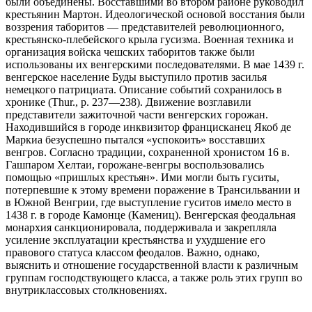
были объединены. Восставшими во втором районе руководил
крестьянин Мартон. Идеологической
основой восстания были
воззрения таборитов — представителей революционного,
крестьянско-плебейского крыла гусизма. Военная техника и
организация войска чешских таборитов также были
использованы их венгерскими последователями. В мае 1439 г.
венгерское население Буды выступило против засилья
немецкого патрициата. Описание событий сохранилось в
хронике (Thur., р. 237—238). Движение возглавили
представители зажиточной части венгерских горожан.
Находившийся в городе инквизитор францисканец Якоб де
Маркиа безуспешно пытался «успокоить» восставших
венгров. Согласно традиции, сохраненной хронистом 16 в.
Гашпаром Хелтаи, горожане-венгры воспользовались
помощью «пришлых крестьян». Ими могли быть гуситы,
потерпевшие к этому времени поражение в Трансильвании и
в Южной Венгрии, где выступление гуситов имело место в
1438 г. в городе Камонце (Камениц). Венгерская феодальная
монархия санкционировала, поддерживала и закрепляла
усиление эксплуатации крестьянства и ухудшение его
правового статуса классом феодалов. Важно, однако,
выяснить и отношение государственной власти к различным
группам господствующего класса, а также роль этих групп во
внутриклассовых столкновениях.