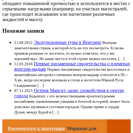
обладают повышенной прочностью и используются в местах с
серьезными нагрузками (например, на участках магистралей,
где происходит всасывание или нагнетание различных
жидкостей и масел).
Похожие записи
Экскурсионные туры в Венгрию
11.08.2022
Венгрия
замечательная страна, в которой есть на что посмотреть. Если вы
приняли решение ее посетить, то нужно отметить, что у вас
хороший вкус. Но какие места в этой стране можно посетить, […]
Первые письменные свидетельства о племенах
12.05.2018
венгров-мадьяр
Первые письменные свидетельства (восточных и
византийских авторов) о племенах венгров-мадьяр относятся к IX—
X вв., когда последние кочевали в степи и лесостепи Южной Руси.
Складывание […]
Остров Маргит: оазис спокойствия в центре
07.11.2025
города
Будапешт, с его величественными архитектурными
ансамблями, оживленными улицами и богатой историей, может быть
довольно шумным и суетным городом. Однако прямо в сердце
Дуная, между Будой и […]
Рекомендуем к прочтению
Маркизы для