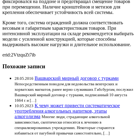
фиксировался на поддоне и предотвращал смещение товаров
при перемещении. Наличие кронштейнов и метизов для
крепления обеспечивает устойчивость всей системы.
Кроме того, система ограждений должна соответствовать
весовым и габаритным характеристикам товаров. При
интенсивной эксплуатации на складе рекомендуется выбирать
модели с усиленной конструкцией, которые способны
выдерживать высокие нагрузки и длительное использование.
erid:2VtzquZt7ib
Похожие записи
Вашварский мирный договор с турками
28.05.2016
Непосредственным поводом для недовольства венгерских и
хорватских магнатов, ранее верно служивших Габсбургам, послужил
Вашварский мирный договор с турками, подписанный 10 августа
1664 г. и […]
К чему может привести систематическое
10.05.2023
употребления алкогольных напитков, этапы
алкоголизма
Многие люди, страдающие алкогольной
зависимостью, скептически относятся к лечению в
специализированных учреждениях. Некоторые стараются
избавиться от пагубной привычки самостоятельно, […]