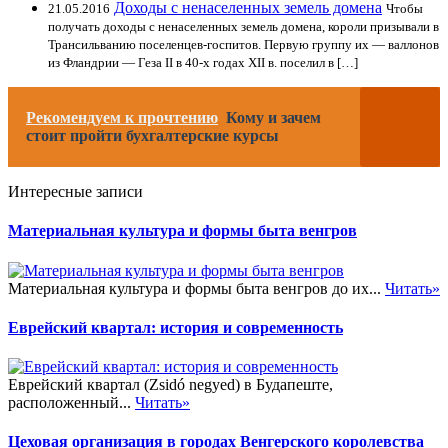
Доходы с ненаселенных земель домена
21.05.2016
Чтобы
получать доходы с ненаселенных земель домена, короли призывали в
Трансильванию поселенцев-госпитов. Первую группу их — валлонов
из Фландрии — Геза II в 40-х годах XII в. поселил в […]
Рекомендуем к прочтению
Кому и зачем
стоит пройти бухгалтерские курсы
Интересные записи
Материальная культура и формы быта венгров
Материальная культура и формы быта венгров до их...
Читать»
Еврейский квартал: история и современность
Еврейский квартал (Zsidó negyed) в Будапеште,
расположенный...
Читать»
Цеховая организация в городах Венгерского королевства