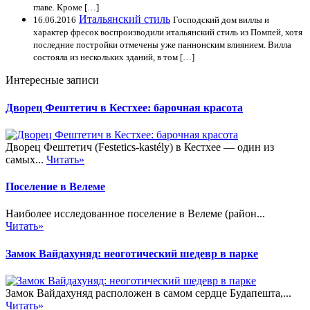
главе. Кроме […]
Итальянский стиль
16.06.2016
Господский дом виллы и
характер фресок воспроизводили итальянский стиль из Помпей, хотя
последние постройки отмечены уже паннонским влиянием. Вилла
состояла из нескольких зданий, в том […]
Интересные записи
Дворец Фештетич в Кестхее: барочная красота
Дворец Фештетич (Festetics-kastély) в Кестхее — один из
самых...
Читать»
Поселение в Велеме
Наиболее исследованное поселение в Велеме (район...
Читать»
Замок Вайдахуняд: неоготический шедевр в парке
Замок Вайдахуняд расположен в самом сердце Будапешта,...
Читать»