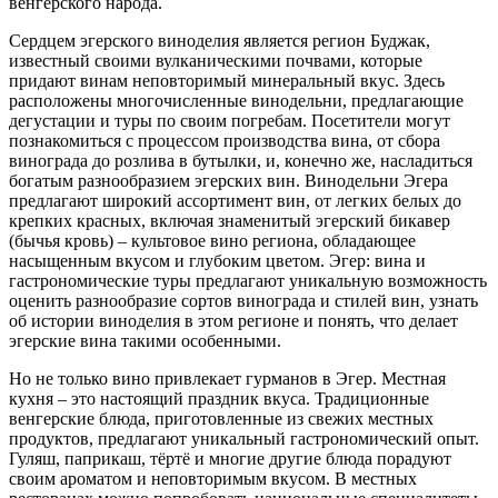
венгерского народа.
Сердцем эгерского виноделия является регион Буджак,
известный своими вулканическими почвами, которые
придают винам неповторимый минеральный вкус. Здесь
расположены многочисленные винодельни, предлагающие
дегустации и туры по своим погребам. Посетители могут
познакомиться с процессом производства вина, от сбора
винограда до розлива в бутылки, и, конечно же, насладиться
богатым разнообразием эгерских вин. Винодельни Эгера
предлагают широкий ассортимент вин, от легких белых до
крепких красных, включая знаменитый эгерский бикавер
(бычья кровь) – культовое вино региона, обладающее
насыщенным вкусом и глубоким цветом. Эгер: вина и
гастрономические туры предлагают уникальную возможность
оценить разнообразие сортов винограда и стилей вин, узнать
об истории виноделия в этом регионе и понять, что делает
эгерские вина такими особенными.
Но не только вино привлекает гурманов в Эгер. Местная
кухня – это настоящий праздник вкуса. Традиционные
венгерские блюда, приготовленные из свежих местных
продуктов, предлагают уникальный гастрономический опыт.
Гуляш, паприкаш, тёртё и многие другие блюда порадуют
своим ароматом и неповторимым вкусом. В местных