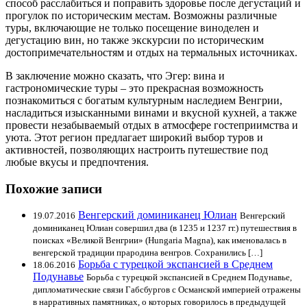
способ расслабиться и поправить здоровье после дегустаций и
прогулок по историческим местам. Возможны различные
туры, включающие не только посещение виноделен и
дегустацию вин, но также экскурсии по историческим
достопримечательностям и отдых на термальных источниках.
В заключение можно сказать, что Эгер: вина и
гастрономические туры – это прекрасная возможность
познакомиться с богатым культурным наследием Венгрии,
насладиться изысканными винами и вкусной кухней, а также
провести незабываемый отдых в атмосфере гостеприимства и
уюта. Этот регион предлагает широкий выбор туров и
активностей, позволяющих настроить путешествие под
любые вкусы и предпочтения.
Похожие записи
Венгерский доминиканец Юлиан
19.07.2016
Венгерский
доминиканец Юлиан совершил два (в 1235 и 1237 гг.) путешествия в
поисках «Великой Венгрии» (Hungaria Magna), как именовалась в
венгерской традиции прародина венгров. Сохранились […]
Борьба с турецкой экспансией в Среднем
18.06.2016
Подунавье
Борьба с турецкой экспансией в Среднем Подунавье,
дипломатические связи Габсбургов с Османской империей отражены
в нарративных памятниках, о которых говорилось в предыдущей