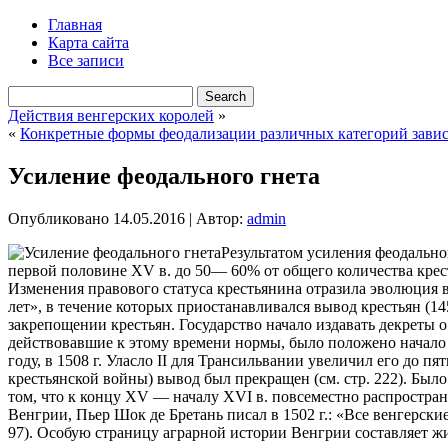
Главная
Карта сайта
Все записи
Действия венгерских королей
»
«
Конкретные формы феодализации различных категорий зави
Усиление феодального гнета
Опубликовано
14.05.2016
|
Автор:
admin
Результатом усиления феодально
первой половине XV в. до 50— 60% от общего количества крес
Изменения правового статуса крестьянина отразила эволюция 
лет», в течение которых приостанавливался вывод крестьян (14
закрепощении крестьян. Государство начало издавать декреты 
действовавшие к этому времени нормы, было положено начало 
году, в 1508 г. Уласло II для Трансильвании увеличил его до пят
крестьянской войны) вывод был прекращен (см. стр. 222). Б
том, что к концу XV — началу XVI в. повсеместно распростран
Венгрии, Пьер Шок де Бретань писал в 1502 г.: «Все венгерски
97). Особую страницу аграрной истории Венгрии составляет ж