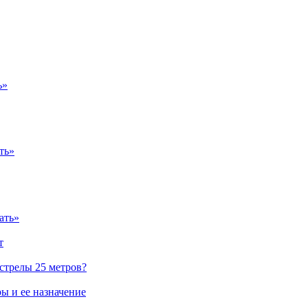
ь»
ть»
ать»