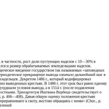
т, в частности, рост доли пустующих наделов с 10—30% в
лся и размер обрабатываемых земледельцами наделов.
одическое введение государством так называемых «заповедных
, периодическое прекращение вывода означало дальнейший шаг в
владельцев. Декретом 1486 г., который кодифицировал
о выведенных крестьян. В 1486 г. этот срок был равен одному
. ухудшали условия вывода, а в 1514 г. (после подавления
постными. Трипартитум Иштвана Вербеци свидетельствует о
Tr, р. 406—408). Давая общую оценку положения крестьян
риравнивают к скоту, жестоко обращаясь с ними» (Choc., р.
селений