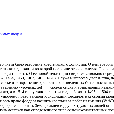
симых людей
го гнета было разорение крестьянского хозяйства. О нем говори
тьянских держаний во второй половине этого столетия. Сокраща
вывода
(вывоза). О ее новой тенденции свидетельствовало пери
52, 1454, 1459, 1462, 1463, 1476). Служа интересам дворянства
о сыске и возвращении крепостных, выведенных без согласия их 
введению «урочных ле!» — сроков сыска и возвращения незаконн
и лет, а в 1514 г.— установил в три года. чЗаконы 1495 и 1504 гг
ыло упрочено право высшей юрисдикции феодалов над своими кре
илось право феодала казнить крестьян за побег из имения (Verb
е дворяне — воины. Земледельцев и других трудовых людей они п
изнь местечек как определенного типа сельскохозяйственных по