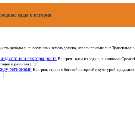
водные сады и история
чать доходы с ненаселенных земель домена, короли призывали в Трансильван
индустрия и секторы роста
Венгрия - одна из ведущих экономик Средне
тиции и развивая […]
ежду регионами
Венгрия, страна с богатой историей и культурой, предлаг
[…]