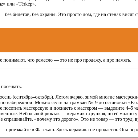
z» или «Térkép».
без билетов, без охраны. Это просто дом, где на стенах висят 
.
е понимают, что ремесло — это не про продажу, а про память.
 посещать.
осень (сентябрь–октябрь). Летом жарко, зимой многие мастерски
о набережной. Можно сесть на трамвай №19 до остановки «Faze
е посетить мастерскую и посидеть с мастером — выделите 4–5 ч
аменные. Небольшой рюкзак — керамика хрупкая, но её можно у
Не спрашивайте, «почему это дорого». Это не товар — это труд, в
и — приезжайте в Фазекаш. Здесь керамика не продается. Она пере