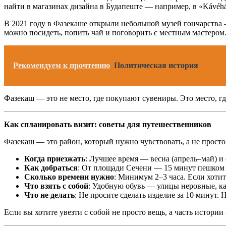
найти в магазинах дизайна в Будапеште — например, в «Kávéhá
В 2021 году в Фазекаше открыли небольшой музей гончарства — 
можно посидеть, попить чай и поговорить с местным мастером
Рекомендуем к прочтению
Политическая история
Фазекаш — это не место, где покупают сувениры. Это место, гд
Как спланировать визит: советы для путешественников
Фазекаш — это район, который нужно чувствовать, а не просто
Когда приезжать
: Лучшее время — весна (апрель–май) и 
Как добраться
: От площади Сечени — 15 минут пешком п
Сколько времени нужно
: Минимум 2–3 часа. Если хотит
Что взять с собой
: Удобную обувь — улицы неровные, к
Что не делать
: Не просите сделать изделие за 10 минут. 
Если вы хотите увезти с собой не просто вещь, а часть истори