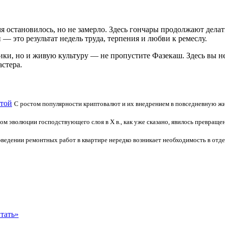
я остановилось, но не замерло. Здесь гончары продолжают делат
— это результат недель труда, терпения и любви к ремеслу.
ики, но и живую культуру — не пропустите Фазекаш. Здесь вы н
астера.
ютой
С ростом популярности криптовалют и их внедрением в повседневную жиз
м эволюции господствующего слоя в X в., как уже сказано, явилось превраще
ведении ремонтных работ в квартире нередко возникает необходимость в отдел
тать»