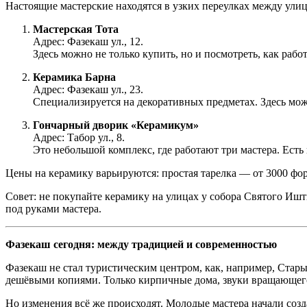
Настоящие мастерские находятся в узких переулках между улица
Мастерская Тота
Адрес: Фазекаш ул., 12.
Здесь можно не только купить, но и посмотреть, как рабо
Керамика Барна
Адрес: Фазекаш ул., 23.
Специализируется на декоративных предметах. Здесь мож
Гончарный дворик «Керамикум»
Адрес: Табор ул., 8.
Это небольшой комплекс, где работают три мастера. Есть
Цены на керамику варьируются: простая тарелка — от 3000 фори
Совет: не покупайте керамику на улицах у собора Святого Иш
под руками мастера.
Фазекаш сегодня: между традицией и современностью
Фазекаш не стал туристическим центром, как, например, Стар
дешёвыми копиями. Только кирпичные дома, звуки вращающего
Но изменения всё же происходят. Молодые мастера начали созд