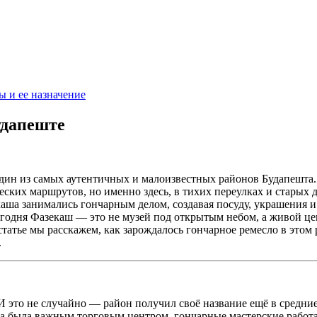
ы и ее назначение
удапеште
ин из самых аутентичных и малоизвестных районов Будапешта.
еских маршрутов, но именно здесь, в тихих переулках и старых
ша занимались гончарным делом, создавая посуду, украшения и 
егодня Фазекаш — это не музей под открытым небом, а живой цент
татье мы расскажем, как зарождалось гончарное ремесло в этом 
.
И это не случайно — район получил своё название ещё в средние 
да была важным торговым центром, гончарные мастерские работа