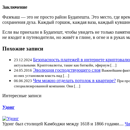
Заключение
Фазекаш — это не просто район Будапешта. Это место, где врем
сохранения духа. Каждый горшок, каждая ваза, каждый кувшин 
Если вы приехали в Будапешт, чтобы увидеть не только памятн
не входит в путеводители, но живёт в глине, в огне и в руках м
Похожие записи
Безопасность платежей в интернете криптовал
23.12.2024
актуальными. Криптовалюты, такие как биткойн, эфириум […]
Эволюция господствующего слоя
24.05.2016
Важнейшим факто
из них установили власть над […]
Чем можно отделать потолок в квартире?
06.06.2023
При про
специализированной компании. Они […]
Интересные записи
Удонг
Удонг был столицей Камбоджи между 1618 и 1866 годами....
Чи