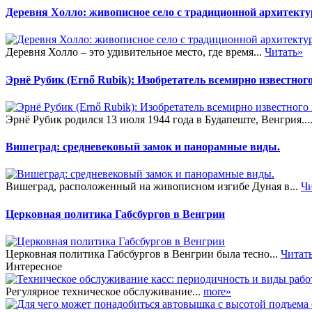
Деревня Холло: живописное село с традиционной архитекту
Деревня Холло – это удивительное место, где время...
Читать»
Эрнё Рубик (Ernő Rubik): Изобретатель всемирно известног
Эрнё Рубик родился 13 июля 1944 года в Будапеште, Венгрия...
Вишеград: средневековый замок и панорамные виды.
Вишеград, расположенный на живописном изгибе Дуная в...
Чи
Церковная политика Габсбургов в Венгрии
Церковная политика Габсбургов в Венгрии была тесно...
Читат
Интересное
Регулярное техническое обслуживание...
more»