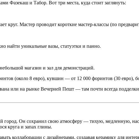
ми Фазекаш и Табор. Вот три места, куда стоит заглянуть:
тает круг. Мастер проводит короткие мастер-классы (по предвари
но найти уникальные вазы, статуэтки и панно.
 небольшой магазин и зал для демонстраций.
нтов (около 8 евро), кувшин — от 12 000 форинтов (30 евро), б
твана или на рынке Вечерней Пешт — там почти всегда подделки
ый город. Он сохранил свою атмосферу — тихую, медленную, нас
ся круга и запах глины.
авать коллаборации с дизайнерами, создавая керамику для интер