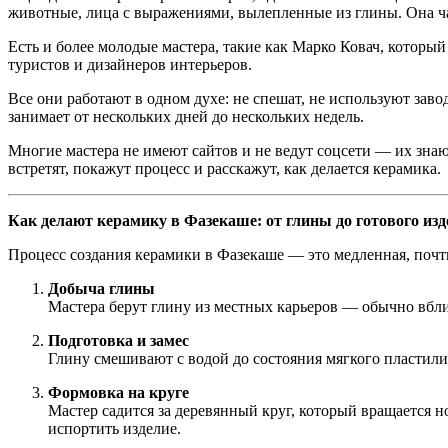
животные, лица с выражениями, вылепленные из глины. Она ч
Есть и более молодые мастера, такие как Марко Ковач, котор
туристов и дизайнеров интерьеров.
Все они работают в одном духе: не спешат, не используют зав
занимает от нескольких дней до нескольких недель.
Многие мастера не имеют сайтов и не ведут соцсети — их знаю
встретят, покажут процесс и расскажут, как делается керамика.
Как делают керамику в Фазекаше: от глины до готового из
Процесс создания керамики в Фазекаше — это медленная, почти
Добыча глины
Мастера берут глину из местных карьеров — обычно вбли
Подготовка и замес
Глину смешивают с водой до состояния мягкого пластилин
Формовка на круге
Мастер садится за деревянный круг, который вращается
испортить изделие.