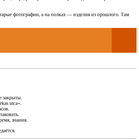
старые фотографии, а на полках — изделия из прошлого. Там
е закрыты.
kas utca».
асов.
паковать.
ремя, знания.
даётся.