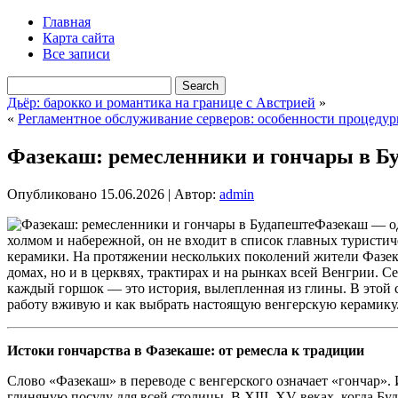
Главная
Карта сайта
Все записи
Дьёр: барокко и романтика на границе с Австрией
»
«
Регламентное обслуживание серверов: особенности процедур
Фазекаш: ремесленники и гончары в Б
Опубликовано
15.06.2026
|
Автор:
admin
Фазекаш — од
холмом и набережной, он не входит в список главных туристич
керамики.
На протяжении нескольких поколений жители Фазека
домах, но и в церквях, трактирах и на рынках всей Венгрии. С
каждый горшок — это история, вылепленная из глины. В этой с
работу вживую и как выбрать настоящую венгерскую керамику
Истоки гончарства в Фазекаше: от ремесла к традиции
Слово «Фазекаш» в переводе с венгерского означает «гончар». 
глиняную посуду для всей столицы. В XIII–XV веках, когда Бу