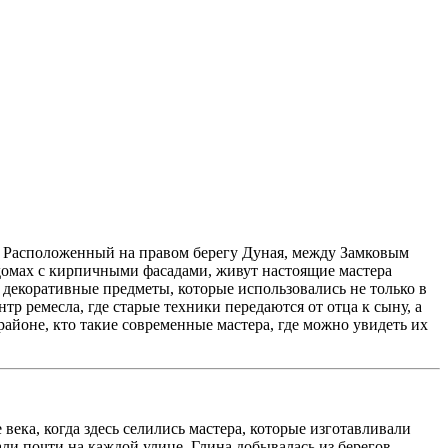
 Расположенный на правом берегу Дуная, между Замковым
 домах с кирпичными фасадами, живут настоящие мастера
декоративные предметы, которые использовались не только в
р ремесла, где старые техники передаются от отца к сыну, а
районе, кто такие современные мастера, где можно увидеть их
века, когда здесь селились мастера, которые изготавливали
ли почти на каждой улице. Глина добывалась из берегов