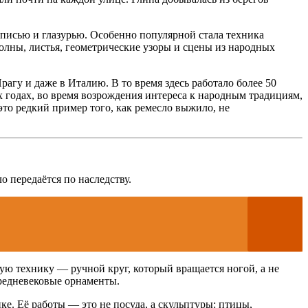
списью и глазурью. Особенно популярной стала техника
олны, листья, геометрические узоры и сцены из народных
агу и даже в Италию. В то время здесь работало более 50
 годах, во время возрождения интереса к народным традициям,
то редкий пример того, как ремесло выжило, не
 передаётся по наследству.
ую технику — ручной круг, который вращается ногой, а не
редневековые орнаменты.
е. Её работы — это не посуда, а скульптуры: птицы,