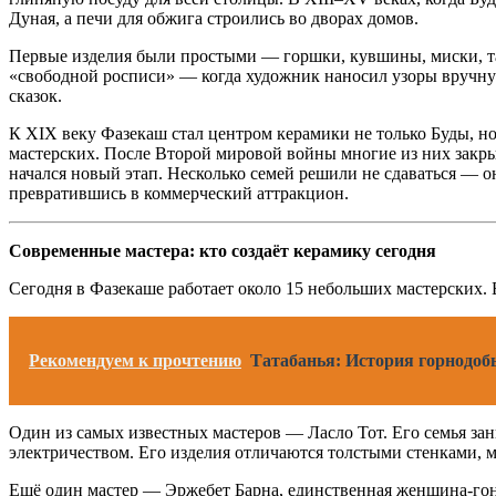
Дуная, а печи для обжига строились во дворах домов.
Первые изделия были простыми — горшки, кувшины, миски, тар
«свободной росписи» — когда художник наносил узоры вручную
сказок.
К XIX веку Фазекаш стал центром керамики не только Буды, но
мастерских. После Второй мировой войны многие из них закры
начался новый этап. Несколько семей решили не сдаваться — о
превратившись в коммерческий аттракцион.
Современные мастера: кто создаёт керамику сегодня
Сегодня в Фазекаше работает около 15 небольших мастерских. 
Рекомендуем к прочтению
Татабанья: История горнод
Один из самых известных мастеров — Ласло Тот. Его семья зан
электричеством. Его изделия отличаются толстыми стенками,
Ещё один мастер — Эржебет Барна, единственная женщина-гонча