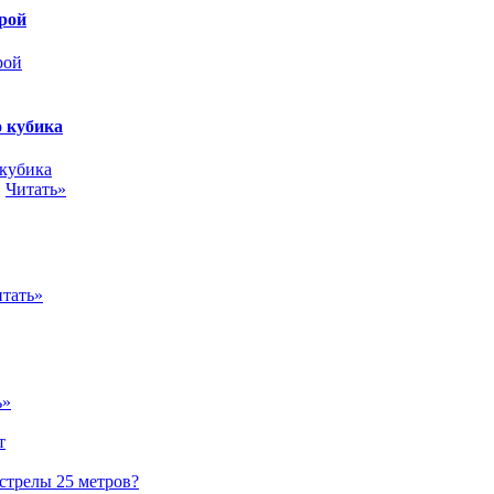
рой
о кубика
.
Читать»
тать»
ь»