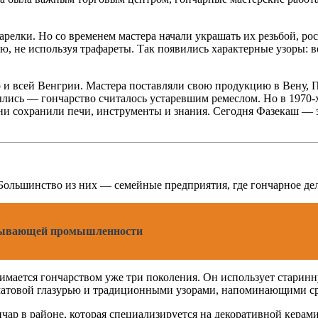
елки. Но со временем мастера начали украшать их резьбой, ро
, не используя трафареты. Так появились характерные узоры: в
 и всей Венгрии. Мастера поставляли свою продукцию в Вену, Пр
лись — гончарство считалось устаревшим ремеслом. Но в 1970-х
ни сохранили печи, инструменты и знания. Сегодня Фазекаш — э
Большинство из них — семейные предприятия, где гончарное дело
обывающей промышленности
имается гончарством уже три поколения. Он использует старинн
 матовой глазурью и традиционными узорами, напоминающими с
р в районе, которая специализируется на декоративной керамик