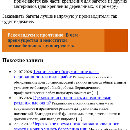
применяются как части крепления для багетов из других
материалов (для крепления деревянных, к примеру).
Заказывать багеты лучше напрямую у производителя: так
будет надежнее.
Рекомендуем к прочтению
В чем
преимущества и недостатки
автомобильных грузоперевозок
Похожие записи
Техническое обслуживание касс:
21.07.2026
периодичность и виды работ
Регулярное техническое
обслуживание контрольно-кассовой техники является обязательным
условием ее бесперебойной работы. Периодичность
профилактических работ напрямую зависит от […]
Где можно использовать алюминиевые
11.05.2024
раздвижные окна?
Раздвижные алюминиевые окна – это
современное и практичное решение для различных типов
помещений. Благодаря своей функциональности, эстетичности и
долговечности, они находят широкое […]
Через какое время после запланированного
27.12.2017
зачатия можно узнать беременна или
Метки этой темы Ваши