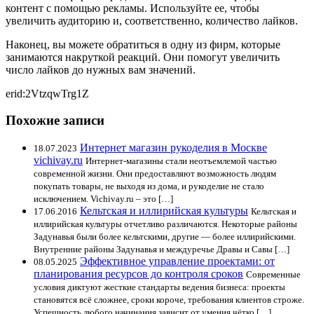
контент с помощью рекламы. Используйте ее, чтобы
увеличить аудиторию и, соответственно, количество лайков.
Наконец, вы можете обратиться в одну из фирм, которые
занимаются накруткой реакций. Они помогут увеличить
число лайков до нужных вам значений.
erid:2VtzqwTrg1Z
Похожие записи
Интернет магазин рукоделия в Москве
18.07.2023
vichivay.ru
Интернет-магазины стали неотъемлемой частью
современной жизни. Они предоставляют возможность людям
покупать товары, не выходя из дома, и рукоделие не стало
исключением. Vichivay.ru – это […]
Кельтская и иллирийская культуры
17.06.2016
Кельтская и
иллирийская культуры отчетливо различаются. Некоторые районы
Задунавья были более кельтскими, другие — более иллирийскими.
Внутренние районы Задунавья и междуречье Дравы и Савы […]
Эффективное управление проектами: от
08.05.2025
планирования ресурсов до контроля сроков
Современные
условия диктуют жесткие стандарты ведения бизнеса: проекты
становятся всё сложнее, сроки короче, требования клиентов строже.
Успешность любого начинания зависит от умения чётко […]