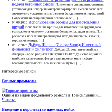
подачи бетонных смесей
Применение специализированных
установок для непрерывной транспортировки смесей позволяет
значительно ускорить темпы заливки фундаментов и перекрытий.
Современный стационарный бетононасос […]
Использование бронзы для изготовления
04.06.2016
орудий
Использование бронзы для изготовления орудий дало
возможность человеку осваивать большие площади земель. При
раскопках поселений преобладают находки пшеницы, ячменя,
гороха, чечевицы. […]
Дьёрдь Шорош (George Soros): Известный
05.12.2025
финансист и филантроп
Дьёрдь Шорош, известный как
Джордж Сорос, родился в Венгрии в 1930 году и стал одной из
наиболее влиятельных фигур в финансовом мире и сфере
благотворительности. Его жизненный путь и […]
Интересные записи
Горные промыслы
Одним из видов феодального ремесла в Трансильвании...
Читать»
Введение в королевство наемных войск