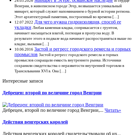
Минарет в Эгере: османское наследие
24.03.2026
В сердце
Венгрии, в живописном городе Эгер, возвышается уникальный
минарет, который служит напоминанием о бурной истории региона.
Этот архитектурный памятник, построенный во времена […]
Для чего нужна гидроизоляция, способ ее
12.07.2022
укладки
Любая каменная кладка, соприкасается с грунтом,
начинает насыщаться влагой, поглощая и пропуска воду. В
результате этого в подвале вода начинает распространяться выше по
кладке, вызывая […]
Застой и регресс городского ремесла и горных
10.06.2016
промыслов
Застой и регресс городского ремесла и горных
промыслов сокращали емкость внутреннего рынка. Источники
сохранили свидетельства о неразвитости внутренней торговли в
Трансильвании XVI в. Она […]
Интересные записи
Дебрецен: второй по величине город Венгрии
Дебрецен, второй по величине город Венгрии,...
Читать»
Действия венгерских королей
Действия венгерских королей свидетельствовали об их...