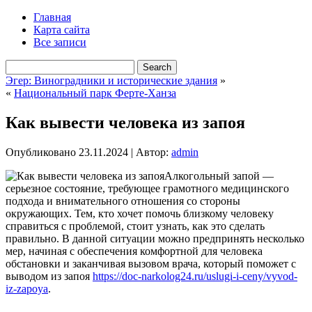
Главная
Карта сайта
Все записи
Эгер: Виноградники и исторические здания
»
«
Национальный парк Ферте-Ханза
Как вывести человека из запоя
Опубликовано
23.11.2024
|
Автор:
admin
Алкогольный запой —
серьезное состояние, требующее грамотного медицинского
подхода и внимательного отношения со стороны
окружающих. Тем, кто хочет помочь близкому человеку
справиться с проблемой, стоит узнать, как это сделать
правильно. В данной ситуации можно предпринять несколько
мер, начиная с обеспечения комфортной для человека
обстановки и заканчивая вызовом врача, который поможет с
выводом из запоя
https://doc-narkolog24.ru/uslugi-i-ceny/vyvod-
iz-zapoya
.