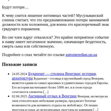
Будут потери…
К чему снится лишение интимных частей? Мусульманский
сонник считает, что это предзнаменование потери занимаемой
должности или положения, для воина это красноречивый знак
грядущего поражения.
Во сне член вдруг отвалился? Это крайне неприятное событие
и наяву имеет негативное значение, означающее бездетность,
смерть сына или собственную.
Подробнее о снах читайте по ссылке
astromeredian.pp.ua
Похожие записи
Будапешт — столица Венгрии: история,
24.05.2024
архитектура
Будапешт - столица и крупнейший город Венгрии,
является одним из самых красивых и удивительных городов Европы.
Его история насчитывает более 1000 лет, и в этом городе
сочетаются элементы […]
Активный отдых в Венгрии
02.06.2025
Венгрия, несмотря на
свои относительно небольшие размеры, предлагает богатые
возможности для активного отдыха на любой вкус. От пеших
прогулок в горах до велосипедных прогулок по равнинам […]