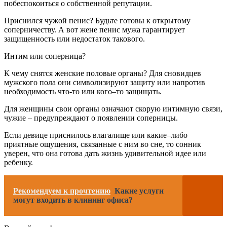
побеспокоиться о собственной репутации.
Приснился чужой пенис? Будьте готовы к открытому
соперничеству. А вот жене пенис мужа гарантирует
защищенность или недостаток такового.
Интим или соперница?
К чему снятся женские половые органы? Для сновидцев
мужского пола они символизируют защиту или напротив
необходимость что-то или кого–то защищать.
Для женщины свои органы означают скорую интимную связи,
чужие – предупреждают о появлении соперницы.
Если девице приснилось влагалище или какие–либо
приятные ощущения, связанные с ним во сне, то сонник
уверен, что она готова дать жизнь удивительной идее или
ребенку.
Рекомендуем к прочтению
Какие услуги
могут входить в клининг офиса?