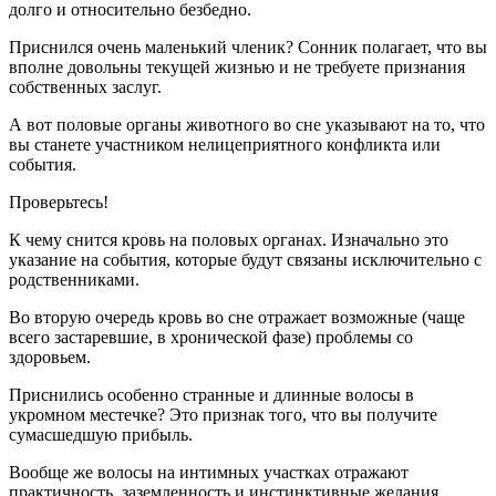
долго и относительно безбедно.
Приснился очень маленький членик? Сонник полагает, что вы
вполне довольны текущей жизнью и не требуете признания
собственных заслуг.
А вот половые органы животного во сне указывают на то, что
вы станете участником нелицеприятного конфликта или
события.
Проверьтесь!
К чему снится кровь на половых органах. Изначально это
указание на события, которые будут связаны исключительно с
родственниками.
Во вторую очередь кровь во сне отражает возможные (чаще
всего застаревшие, в хронической фазе) проблемы со
здоровьем.
Приснились особенно странные и длинные волосы в
укромном местечке? Это признак того, что вы получите
сумасшедшую прибыль.
Вообще же волосы на интимных участках отражают
практичность, заземленность и инстинктивные желания