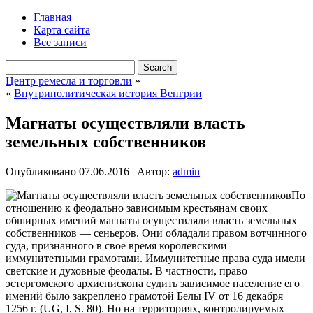
Главная
Карта сайта
Все записи
Центр ремесла и торговли
»
«
Внутриполитическая история Венгрии
Магнаты осуществляли власть
земельных собственников
Опубликовано
07.06.2016
|
Автор:
admin
По
отношению к феодально зависимым крестьянам своих
обширных имений магнаты осуществляли власть земельных
собственников — сеньеров. Они обладали правом вотчинного
суда, признанного в свое время королевскими
иммунитетными грамотами. Иммунитетные права суда имели
светские и духовные феодалы. В частности, право
эстергомского архиепископа судить зависимое население его
имений было закреплено
грамотой Белы IV от 16 декабря
1256 г. (UG, I, S. 80). Но на территориях, контролируемых