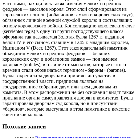
магнатами, находились также имения мелких и средних
феодалов — вассалов короля. Этот слой сформировался из
королевских воинов (иобагионов замков и королевских слуг),
обязанных личной военной службой королю и составлявших
основу королевского войска. Консолидацию королевских слуг
(servientes regis) в одну из групп господствующего класса
оформила так называемая Золотая булла 1267 г., изданная
Белой IV и его сыном, ставшим в 1245 г. младшим королем,
Иштваном V (Deer, 1267). Этот законодательный памятник
объединил мелких и средних феодалов — бывших
королевских слуг и иобагионов замков — под именем
«дворян» (nobiles), в отличие от магнатов, которые с этого
времени стали обозначаться термином «бароны» (barones).
Булла закрепила за дворянами привилегию участия в
государственной власти, предписав являться на
государственное собрание двум или трем дворянам из
комитата. В этом распоряжении не без основания видят также
признание органа самоуправления дворян в комитатах. Булла
гарантировала дворянам суд короля, но в присутствии
«баронов», которые выступали в этом памятнике в качестве
советников короля.
Похожие записи