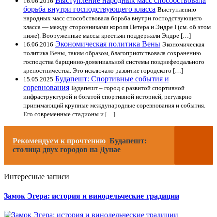
Выступление народных масс способствовала
16.06.2016
борьба внутри господствующего класса
Выступлению
народных масс способствовала борьба внутри господствующего
класса — между сторонниками короля Петера и Эндре I (см. об этом
ниже). Вооруженные массы крестьян поддержали Эндре […]
Экономическая политика Вены
16.06.2016
Экономическая
политика Вены, таким образом, благоприятствовала сохранению
господства барщинно-домениальной системы позднефеодального
крепостничества. Это исключало развитие городского […]
Будапешт: Спортивные события и
15.05.2025
соревнования
Будапешт – город с развитой спортивной
инфраструктурой и богатой спортивной историей, регулярно
принимающий крупные международные соревнования и события.
Его современные стадионы и […]
Рекомендуем к прочтению
Будапешт:
столица двух городов на Дунае
Интересные записи
Замок Эгера: история и винодельческие традиции