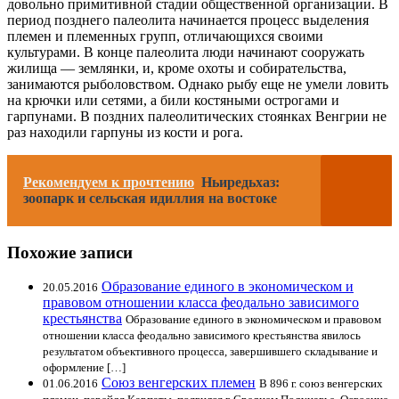
довольно примитивной стадии общественной организации. В
период позднего палеолита начинается процесс выделения
племен и племенных групп, отличающихся своими
культурами. В конце палеолита люди начинают сооружать
жилища — землянки, и, кроме охоты и собирательства,
занимаются рыболовством. Однако рыбу еще не умели ловить
на крючки или сетями, а били костяными острогами и
гарпунами. В поздних палеолитических стоянках Венгрии не
раз находили гарпуны из кости и рога.
Рекомендуем к прочтению
Ньиредьхаз:
зоопарк и сельская идиллия на востоке
Похожие записи
Образование единого в экономическом и
20.05.2016
правовом отношении класса феодально зависимого
крестьянства
Образование единого в экономическом и правовом
отношении класса феодально зависимого крестьянства явилось
результатом объективного процесса, завершившего складывание и
оформление […]
Союз венгерских племен
01.06.2016
В 896 г. союз венгерских