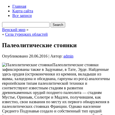
Главная
Карта сайта
Все записи
Венский мир
»
«
Села турецких областей
Палеолитические стоянки
Опубликовано
20.06.2016
|
Автор:
admin
Палеолитические стоянки
зафиксированы также в Задунавье, в Тате, Эрде. Найденные
здесь орудия (остроконечники из кремния, вкладыши из
яшмы, халцедона и обсидиана, гарпуны из рога) аналогичны
европейским типам палеолитической техники и
соответствуют известным стадиям в развитии
древнекаменных орудий позднего палеолита — стадиям
Мустье, Ориньяк, Солютре и Мадлен, получившим, как
известно, свои названия по месту их первого
обнаружения в
палеолитических стоянках Франции. Однако население
Среднего Подунавья создало и собственный тип орудий