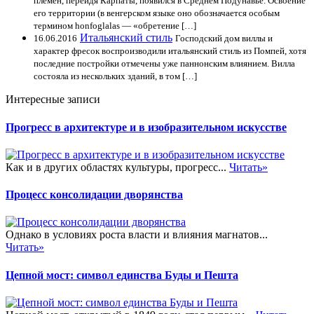
племен, перейдя Карпаты, появился в Среднем Подунавье. Освоение
его территории (в венгерском языке оно обозначается особым
термином honfoglalas — «обретение […]
Итальянский стиль
16.06.2016
Господский дом виллы и
характер фресок воспроизводили итальянский стиль из Помпей, хотя
последние постройки отмечены уже паннонским влиянием. Вилла
состояла из нескольких зданий, в том […]
Интересные записи
Прогресс в архитектуре и в изобразительном искусстве
Как и в других областях культуры, прогресс...
Читать»
Процесс консолидации дворянства
Однако в условиях роста власти и влияния магнатов...
Читать»
Цепной мост: символ единства Буды и Пешта