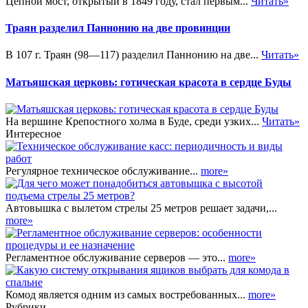
Цепной мост, открытый в 1849 году, стал первым...
Читать»
Траян разделил Паннонию на две провинции
В 107 г. Траян (98—117) разделил Паннонию на две...
Читать»
Матьяшская церковь: готическая красота в сердце Буды
На вершине Крепостного холма в Буде, среди узких...
Читать»
Интересное
Регулярное техническое обслуживание...
more»
Автовышка с вылетом стрелы 25 метров решает задачи,...
more»
Регламентное обслуживание серверов — это...
more»
Комод является одним из самых востребованных...
more»
Рубрики