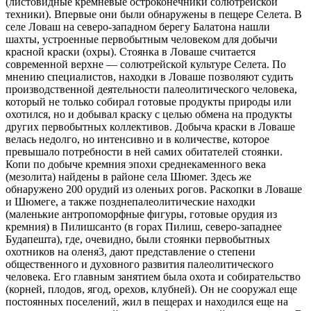
(листовидные кремневые остроконечники солютрейской
техники). Впервые они были обнаружены в пещере Селета. В
селе Ловаш на северо-западном берегу Балатона нашли
шахты, устроенные первобытным человеком для добычи
красной краски (охры). Стоянка в Ловаше считается
современной верхне — солютрейской культуре Селета. По
мнению специалистов, находки в Ловаше позволяют судить
производственной деятельности палеолитического человека,
который не только собирал готовые продукты природы или
охотился, но и добывал краску с целью обмена на продукты
других первобытных коллективов. Добыча краски в Ловаше
велась недолго, но интенсивно и в количестве, которое
превышало потребности в ней самих обитателей стоянки.
Копи по добыче кремния эпохи среднекаменного века
(мезолита) найдены в районе села Шюмег. Здесь же
обнаружено 200 орудий из оленьих рогов. Раскопки в Ловаше
и Шюмеге, а также позднепалеолитические находки
(маленькие антропоморфные фигуры, готовые орудия из
кремния) в Пилишсанто (в горах Пилиш, северо-западнее
Будапешта), где, очевидно, были стоянки первобытных
охотников на оленя3, дают представление о степени
общественного и духовного развития палеолитического
человека. Его главным занятием была охота и собирательство
(корней, плодов, ягод, орехов, клубней). Он не сооружал еще
постоянных поселений, жил в пещерах и находился еще на