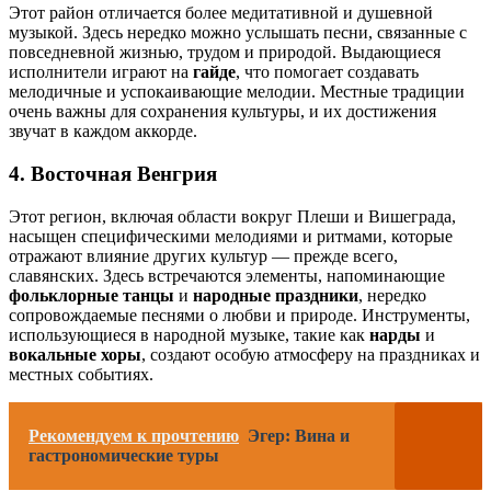
Этот район отличается более медитативной и душевной
музыкой. Здесь нередко можно услышать песни, связанные с
повседневной жизнью, трудом и природой. Выдающиеся
исполнители играют на
гайде
, что помогает создавать
мелодичные и успокаивающие мелодии. Местные традиции
очень важны для сохранения культуры, и их достижения
звучат в каждом аккорде.
4.
Восточная Венгрия
Этот регион, включая области вокруг Плеши и Вишеграда,
насыщен специфическими мелодиями и ритмами, которые
отражают влияние других культур — прежде всего,
славянских. Здесь встречаются элементы, напоминающие
фольклорные танцы
и
народные праздники
, нередко
сопровождаемые песнями о любви и природе. Инструменты,
использующиеся в народной музыке, такие как
нарды
и
вокальные хоры
, создают особую атмосферу на праздниках и
местных событиях.
Рекомендуем к прочтению
Эгер: Вина и
гастрономические туры