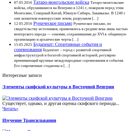
Татаро-монгольские войска
07.05.2016
Татаро-монгольские
войска, обрушившиеся на Венгрию в 1241 г., покорили перед этим
Монголию, Северный Китай, Южную Сибирь, Закавказье. В 1240 г.
они захватили южнорусские земли, разрушили […]
Руническое письмо
12.05.2016
Руническое письмо, по
свидетельству источников, применялось в средние века лишь частью
венгерского народа — секеями, сохранившими до XVI в. общинную
организацию и архаические черты […]
Будапешт: Спортивные события и
15.05.2025
соревнования
Будапешт – город с развитой спортивной
инфраструктурой и богатой спортивной историей, регулярно
принимающий крупные международные соревнования и события.
Его современные стадионы и […]
Интересные записи
Элементы скифской культуры в Восточной Венгрии
Существует, однако, и другая оценка скифского периода...
Читать»
Изучение Трансильвании