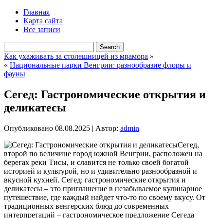
Главная
Карта сайта
Все записи
Как ухаживать за столешницей из мрамора
»
«
Национальные парки Венгрии: разнообразие флоры и
фауны
Сегед: Гастрономические открытия и
деликатесы
Опубликовано
08.08.2025
|
Автор:
admin
Сегед,
второй по величине город южной Венгрии, расположен на
берегах реки Тисы, и славится не только своей богатой
историей и культурой, но и удивительно разнообразной и
вкусной кухней. Сегед: гастрономические открытия и
деликатесы – это приглашение в незабываемое кулинарное
путешествие, где каждый найдет что-то по своему вкусу. От
традиционных венгерских блюд до современных
интерпретаций – гастрономическое предложение Сегеда