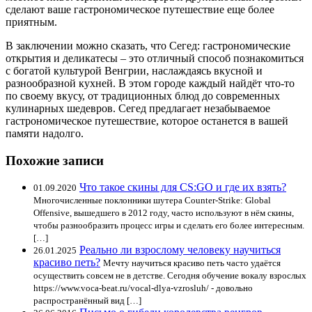
сделают ваше гастрономическое путешествие еще более
приятным.
В заключении можно сказать, что Сегед: гастрономические
открытия и деликатесы – это отличный способ познакомиться
с богатой культурой Венгрии, наслаждаясь вкусной и
разнообразной кухней. В этом городе каждый найдёт что-то
по своему вкусу, от традиционных блюд до современных
кулинарных шедевров. Сегед предлагает незабываемое
гастрономическое путешествие, которое останется в вашей
памяти надолго.
Похожие записи
Что такое скины для CS:GO и где их взять?
01.09.2020
Многочисленные поклонники шутера Counter-Strike: Global
Offensive, вышедшего в 2012 году, часто используют в нём скины,
чтобы разнообразить процесс игры и сделать его более интересным.
[…]
Реально ли взрослому человеку научиться
26.01.2025
красиво петь?
Мечту научиться красиво петь часто удаётся
осуществить совсем не в детстве. Сегодня обучение вокалу взрослых
https://www.voca-beat.ru/vocal-dlya-vzrosluh/ - довольно
распространённый вид […]