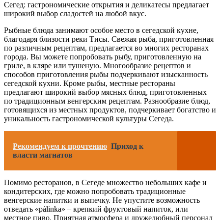
Сегед: гастрономические открытия и деликатесы предлагает
широкий выбор сладостей на любой вкус.
Рыбные блюда занимают особое место в сегедской кухне,
благодаря близости реки Тисы. Свежая рыба, приготовленная
по различным рецептам, предлагается во многих ресторанах
города. Вы можете попробовать рыбу, приготовленную на
гриле, в кляре или тушеную. Многообразие рецептов и
способов приготовления рыбы подчеркивают изысканность
сегедской кухни. Кроме рыбы, местные рестораны
предлагают широкий выбор мясных блюд, приготовленных
по традиционным венгерским рецептам. Разнообразие блюд,
готовящихся из местных продуктов, подчеркивает богатство и
уникальность гастрономической культуры Сегеда.
Рекомендуем к прочтению
Приход к
власти магнатов
Помимо ресторанов, в Сегеде множество небольших кафе и
кондитерских, где можно попробовать традиционные
венгерские напитки и выпечку. Не упустите возможность
отведать «pálinka» – крепкий фруктовый напиток, или
местное пиво. Приятная атмосфера и дружелюбный персонал