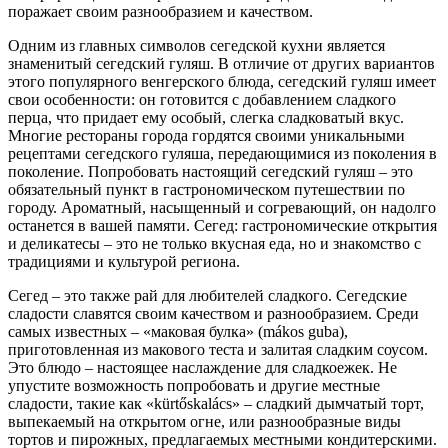
поражает своим разнообразием и качеством.
Одним из главных символов сегедской кухни является
знаменитый сегедский гуляш. В отличие от других вариантов
этого популярного венгерского блюда, сегедский гуляш имеет
свои особенности: он готовится с добавлением сладкого
перца, что придает ему особый, слегка сладковатый вкус.
Многие рестораны города гордятся своими уникальными
рецептами сегедского гуляша, передающимися из поколения в
поколение. Попробовать настоящий сегедский гуляш – это
обязательный пункт в гастрономическом путешествии по
городу. Ароматный, насыщенный и согревающий, он надолго
останется в вашей памяти. Сегед: гастрономические открытия
и деликатесы – это не только вкусная еда, но и знакомство с
традициями и культурой региона.
Сегед – это также рай для любителей сладкого. Сегедские
сладости славятся своим качеством и разнообразием. Среди
самых известных – «маковая булка» (mákos guba),
приготовленная из макового теста и залитая сладким соусом.
Это блюдо – настоящее наслаждение для сладкоежек. Не
упустите возможность попробовать и другие местные
сладости, такие как «kürtőskalács» – сладкий дымчатый торт,
выпекаемый на открытом огне, или разнообразные виды
тортов и пирожных, предлагаемых местными кондитерскими.