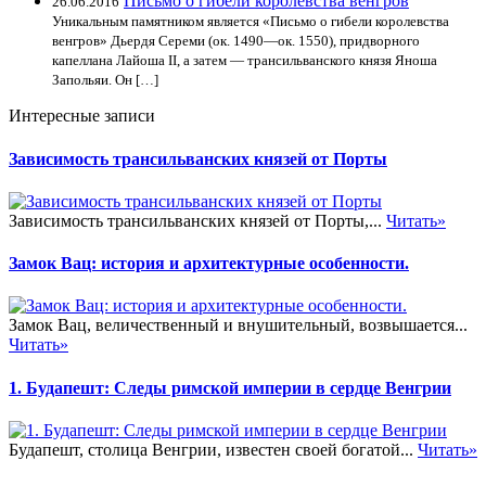
Письмо о гибели королевства венгров
26.06.2016
Уникальным памятником является «Письмо о гибели королевства
венгров» Дьердя Сереми (ок. 1490—ок. 1550), придворного
капеллана Лайоша II, а затем — трансильванского князя Яноша
Запольяи. Он […]
Интересные записи
Зависимость трансильванских князей от Порты
Зависимость трансильванских князей от Порты,...
Читать»
Замок Вац: история и архитектурные особенности.
Замок Вац, величественный и внушительный, возвышается...
Читать»
1. Будапешт: Следы римской империи в сердце Венгрии
Будапешт, столица Венгрии, известен своей богатой...
Читать»