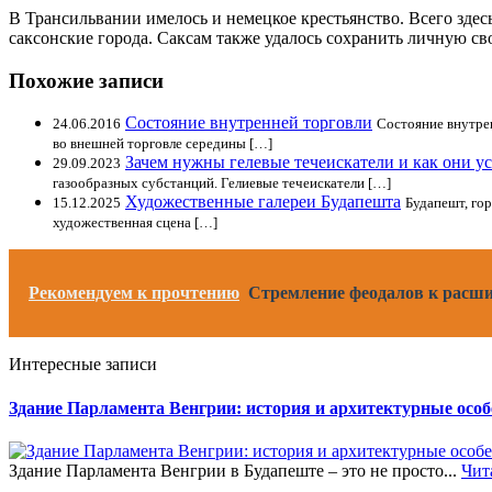
В Трансильвании имелось и немецкое крестьянство. Всего здес
саксонские города. Саксам также удалось сохранить личную св
Похожие записи
Состояние внутренней торговли
24.06.2016
Состояние внутре
во внешней торговле середины […]
Зачем нужны гелевые течеискатели и как они у
29.09.2023
газообразных субстанций. Гелиевые течеискатели […]
Художественные галереи Будапешта
15.12.2025
Будапешт, го
художественная сцена […]
Рекомендуем к прочтению
Стремление феодалов к расши
Интересные записи
Здание Парламента Венгрии: история и архитектурные особ
Здание Парламента Венгрии в Будапеште – это не просто...
Чит