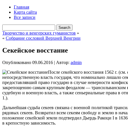
Главная
Карта сайта
Все записи
Творчество и венгерских гуманистов
»
«
Собрание сословий Верхней Венгрии
Секейское восстание
Опубликовано
09.06.2016
|
Автор:
admin
После секейского восстания 1562 г. (см
непосредственную власть государя, что номинально лишало секе
предоставлявший право государю в случае неверности конфиск
закрепощению самым крупным феодалом — трансильванским кня
судебную и военную власть, а также сеньериальные права в от
1.).
Дальнейшая судьба секеев связана с военной политикой транси
рядовых секеев. Возвратил всем секеям свободу и землю в на
положение секейской земли подтвердил Дьердь Ракоци I в 1636 г
в крепостную зависимость.