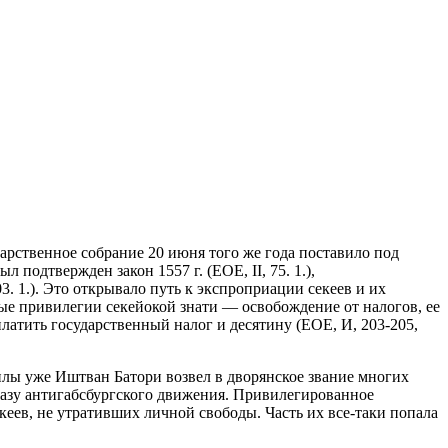
дарственное собрание 20 июня того же года поставило под
подтвержден закон 1557 г. (ЕОЕ, II, 75. 1.),
03. 1.). Это открывало путь к экспроприации секеев и их
е привилегии секейокой знати — освобождение от налогов, ее
латить государственный налог и десятину (ЕОЕ, И, 203-205,
силы уже Иштван Батори возвел в дворянское звание многих
 базу антигабсбургского движения. Привилегированное
екеев, не утративших личной свободы. Часть их все-таки попала