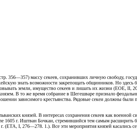
. стр. 356—357) массу секеев, сохранивших личную свободу, госу
йскую знать возможности закрепощать общинников. Но здесь был 
овывать земли, имущество секеев и лишать их жизни
(ЕОЕ, II, 2
зем. В то же время собрание в Шегешваре признало феодальны
ношении зависимого крестьянства. Рядовые секеи должны были п
льванских князей. В интересах сохранения секеев как военной 
чале 1605 г. Иштван Бочкаи, стремившийся тем самым расширить
. (ETA, I, 276—278. 1.). Все эти мероприятия князей касались с