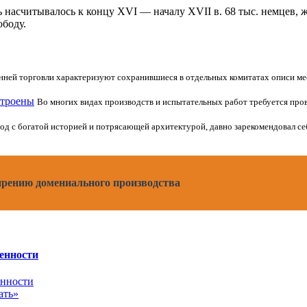
ь насчитывалось к концу XVI — началу XVII в. 68 тыс. немцев, 
ободу.
нней торговли характеризуют сохранившиеся в отдельных комитатах описи мес
строены
Во многих видах производств и испытательных работ требуется пров
род с богатой историей и потрясающей архитектурой, давно зарекомендовал се
рению домениального производства
енности
ать»