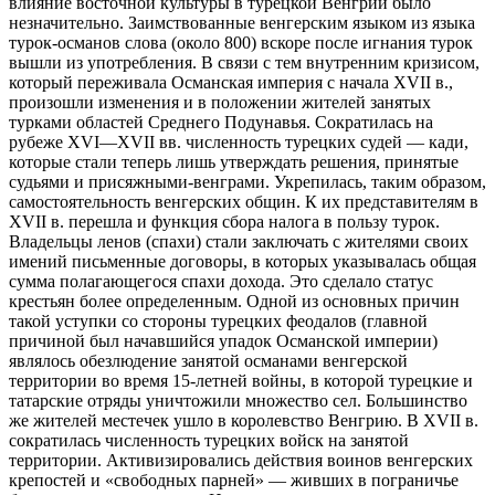
влияние восточной культуры в турецкой Венгрии было
незначительно.
Заимствованные венгерским языком из языка
турок-османов слова (около 800) вскоре после игнания турок
вышли из употребления. В связи с тем внутренним кризисом,
который переживала Османская империя с начала XVII в.,
произошли изменения и в положении жителей занятых
турками областей Среднего Подунавья. Сократилась на
рубеже XVI—XVII вв. численность турецких судей — кади,
которые стали теперь лишь утверждать решения, принятые
судьями и присяжными-венграми. Укрепилась, таким образом,
самостоятельность венгерских общин. К их представителям в
XVII в. перешла и функция сбора налога в пользу турок.
Владельцы ленов (спахи) стали заключать с жителями своих
имений письменные договоры, в которых указывалась общая
сумма полагающегося спахи дохода. Это сделало статус
крестьян более определенным. Одной из основных причин
такой уступки со стороны турецких феодалов (главной
причиной был начавшийся упадок Османской империи)
являлось обезлюдение занятой османами венгерской
территории во время 15-летней войны, в которой турецкие и
татарские отряды уничтожили множество сел. Большинство
же жителей местечек ушло в королевство Венгрию. В XVII в.
сократилась численность турецких войск на занятой
территории. Активизировались действия воинов венгерских
крепостей и «свободных парней» — живших в пограничье