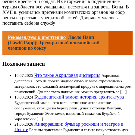
беглых крестьян и солдат. Их вторжения в подчиненные
туркам области все учащались, несмотря на запреты Вены. В
XVII в. усилились претензии комитатских органов на сбор
ренты с крестьян турецких областей. Дворянам удалось
поставить себе на службу
Рекомендуем к прочтению
Ласло Папп
(László Papp): Трехкратный олимпийский
чемпион по боксу
Похожие записи
Что такое Акриловая дисперсия
10.07.2025
Акриловая
дисперсия – это не просто модное слово из мира строительных
материалов, это сложный полимерный продукт с широким спектром
применений. Для простого понимания, можно представить её […]
Будапештский замок: история, архитектура
18.03.2024
Будапештский замок – это величественное историческое
сооружение, стоящее на берегу реки Дуная в столице Венгрии,
городе Будапешт. Этот замок, известный также как Будайский
королевский […]
Андеррашши: бульвар роскоши и театров в
21.05.2026
Пеште
Если вы приехали в Будапешт и хотите почувствовать дух