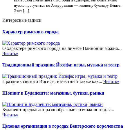
венгерской элегантности, истории и культуры, вам обязательно
нужно прогуляться по Андеррашши — главному бульвару Пешта.
Этот […]
Интересные записи
Характер римского города
О характере римского города на лимесе Паннонии можно...
Читать»
Традиционный праздник Йозефа: игры, музыка и театр
Праздник святого Иосифа, известный также как...
Читать»
Шопинг в Будапеште: магазины, бутики, рынки
Будапешт предлагает разнообразные возможности для...
Читать»
Цеховая организация в городах Венгерского королевства