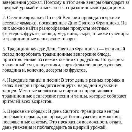
завершения урожая. Поэтому в этот день венгры благодарят за
щедрый урожай и отмечают его праздничными традициями.
2. Осенние ярмарки: По всей Венгрии проводятся яркие и
веселые ярмарки, посвященные Дню Святого Франциска. На
них можно найти разнообразные продукты местных
фермеров: фрукты, овощи, мед, вино, сыры, а также сувениры
и традиционные венгерские товары.
3. Традиционная еда: День Святого Франциска — отличный
повод попробовать традиционные венгерские блюда,
приготовленные из свежих осенних продуктов. Популярны
тыквенный суп, капустники, картофельное пюре, тушеная
говядина и, конечно, десерты из фруктов.
4. Народные танцы и песни: В этот день в разных городах и
селах Венгрии проводятся концерты народной музыки и
танцев. Местные коллективы и артисты представляют
традиционные венгерские песни и танцы, которые собирают
зрителей всех возрастов.
5. Церковные обряды: В день Святого Франциска венгры
посещают церковь, где проходят богослужения и молитвы,
посвященные святому. Это прекрасная возможность отдать
дань уважения и поблагодарить за щедрый урожай.