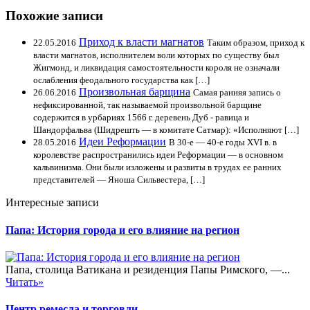
Похожие записи
Приход к власти магнатов
22.05.2016
Таким образом, приход к
власти магнатов, исполнителем воли которых по существу был
Жигмонд, и ликвидация самостоятельности короля не означали
ослабления феодального государства как […]
Произвольная барщина
26.06.2016
Самая ранняя запись о
нефиксированной, так называемой произвольной барщине
содержится в урбариях 1566 г. деревень Дуб - равица и
Шандорфальва (Шидрешть — в комитате Сатмар): «Исполняют […]
Идеи Реформации
28.05.2016
В 30-е — 40-е годы XVI в. в
королевстве распространились идеи Реформации — в основном
кальвинизма. Они были изложены и развиты в трудах ее ранних
представителей — Яноша Сильвестера, […]
Интересные записи
Папа: История города и его влияние на регион
Папа, столица Ватикана и резиденция Папы Римского, —...
Читать»
Центр ремесла и торговли