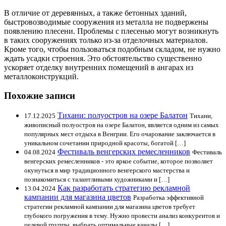
В отличие от деревянных, а также бетонных зданий,
быстровозводимые сооружения из металла не подвержены
появлению плесени. Проблемы с плесенью могут возникнуть
в таких сооружениях только из-за отделочных материалов.
Кроме того, чтобы пользоваться подобным складом, не нужно
ждать усадки строения. Это обстоятельство существенно
ускоряет отделку внутренних помещений в ангарах из
металлоконструкций.
Похожие записи
Тихани: полуостров на озере Балатон
17.12.2025
Тихани,
живописный полуостров на озере Балатон, является одним из самых
популярных мест отдыха в Венгрии. Его очарование заключается в
уникальном сочетании природной красоты, богатой […]
Фестиваль венгерских ремесленников
04.08.2024
Фестиваль
венгерских ремесленников - это яркое событие, которое позволяет
окунуться в мир традиционного венгерского мастерства и
познакомиться с талантливыми художниками и […]
Как разработать стратегию рекламной
13.04.2024
кампании для магазина цветов
Разработка эффективной
стратегии рекламной кампании для магазина цветов требует
глубокого погружения в тему. Нужно провести анализ конкурентов и
целевой группы, выбрать оптимальные каналы […]