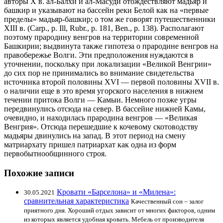
авторы X в. ал-Балхи и ал-Масуди отождествляют мадьяр и
башкир и указывают на бассейн реки Белой как на «первые
пределы» мадьяр-башкир; о том же говорят путешественники
XIII в. (Carp., p. Ill, Rubr., р. 181, Ben., р. 138). Располагают
поэтому прародину венгров на территории современной
Башкирии; выдвинута также гипотеза о прародине венгров на
правобережье Волги. Эти предположения нуждаются в
уточнении, поскольку при локализации «Великой Венгрии»
до сих пор не принимались во внимание свидетельства
источника второй половины XVI — первой половины XVII в.
о наличии еще в это время угорского населения в нижнем
течении притока Волги — Камыи. Немного позже угры
передвинулись отсюда на север. В бассейне нижней Камы,
очевидно, и находилась прародина венгров — «Великая
Венгрия». Отсюда перешедшие к кочевому скотоводству
мадьяры двинулись на запад. В этот период на смену
матриархату пришел патриархат как одна из форм
первобытнообщинного строя.
Похожие записи
Кровати «Барселона» и «Милена»:
30.05.2021
сравнительная характеристика
Качественный сон – залог
приятного дня. Хороший отдых зависит от многих факторов, одним
из которых является удобная кровать. Мебель от производителя