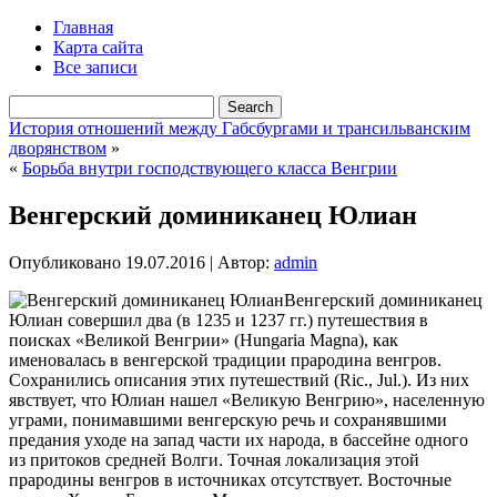
Главная
Карта сайта
Все записи
История отношений между Габсбургами и трансильванским
дворянством
»
«
Борьба внутри господствующего класса Венгрии
Венгерский доминиканец Юлиан
Опубликовано
19.07.2016
|
Автор:
admin
Венгерский доминиканец
Юлиан совершил два (в 1235 и 1237 гг.) путешествия в
поисках «Великой Венгрии» (Hungaria Magna), как
именовалась в венгерской традиции прародина венгров.
Сохранились описания этих путешествий (Ric., Jul.). Из них
явствует, что Юлиан нашел «Великую Венгрию», населенную
уграми, понимавшими венгерскую речь и сохранявшими
предания уходе на запад части их народа, в бассейне одного
из притоков
средней Волги. Точная локализация этой
прародины венгров в источниках отсутствует. Восточные