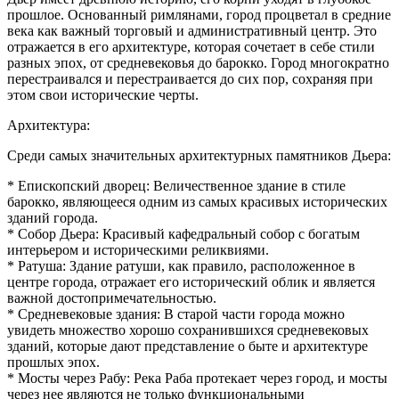
прошлое. Основанный римлянами, город процветал в средние
века как важный торговый и административный центр. Это
отражается в его архитектуре, которая сочетает в себе стили
разных эпох, от средневековья до барокко. Город многократно
перестраивался и перестраивается до сих пор, сохраняя при
этом свои исторические черты.
Архитектура:
Среди самых значительных архитектурных памятников Дьера:
* Епископский дворец: Величественное здание в стиле
барокко, являющееся одним из самых красивых исторических
зданий города.
* Собор Дьера: Красивый кафедральный собор с богатым
интерьером и историческими реликвиями.
* Ратуша: Здание ратуши, как правило, расположенное в
центре города, отражает его исторический облик и является
важной достопримечательностью.
* Средневековые здания: В старой части города можно
увидеть множество хорошо сохранившихся средневековых
зданий, которые дают представление о быте и архитектуре
прошлых эпох.
* Мосты через Рабу: Река Раба протекает через город, и мосты
через нее являются не только функциональными