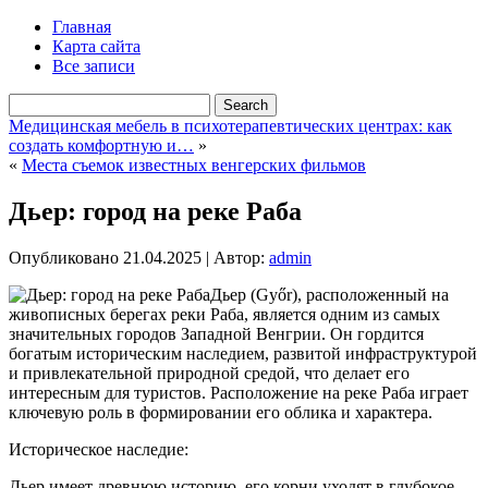
Главная
Карта сайта
Все записи
Медицинская мебель в психотерапевтических центрах: как
создать комфортную и…
»
«
Места съемок известных венгерских фильмов
Дьер: город на реке Раба
Опубликовано
21.04.2025
|
Автор:
admin
Дьер (Győr), расположенный на
живописных берегах реки Раба, является одним из самых
значительных городов Западной Венгрии. Он гордится
богатым историческим наследием, развитой инфраструктурой
и привлекательной природной средой, что делает его
интересным для туристов. Расположение на реке Раба играет
ключевую роль в формировании его облика и характера.
Историческое наследие:
Дьер имеет древнюю историю, его корни уходят в глубокое