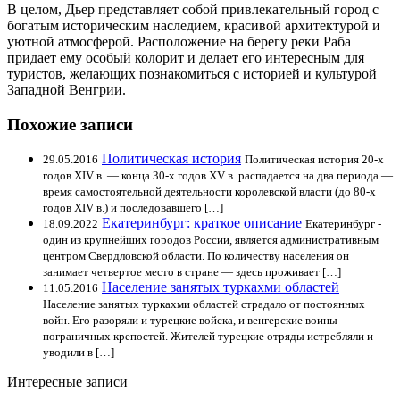
В целом, Дьер представляет собой привлекательный город с
богатым историческим наследием, красивой архитектурой и
уютной атмосферой. Расположение на берегу реки Раба
придает ему особый колорит и делает его интересным для
туристов, желающих познакомиться с историей и культурой
Западной Венгрии.
Похожие записи
Политическая история
29.05.2016
Политическая история 20-х
годов XIV в. — конца 30-х годов XV в. распадается на два периода —
время самостоятельной деятельности королевской власти (до 80-х
годов XIV в.) и последовавшего […]
Екатеринбург: краткое описание
18.09.2022
Екатеринбург -
один из крупнейших городов России, является административным
центром Свердловской области. По количеству населения он
занимает четвертое место в стране — здесь проживает […]
Население занятых туркахми областей
11.05.2016
Население занятых туркахми областей страдало от постоянных
войн. Его разоряли и турецкие войска, и венгерские воины
пограничных крепостей. Жителей турецкие отряды истребляли и
уводили в […]
Интересные записи