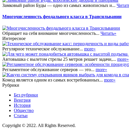
Замковый район Буды — одно из самых живописных и...
Читат
Многочисленность феодального класса в Трансильвании
Обращает на себя внимание многочисленность...
Читать»
Интересное
Регулярное техническое обслуживание...
more»
Автовышка с вылетом стрелы 25 метров решает задачи,...
more»
Регламентное обслуживание серверов — это...
more»
Комод является одним из самых востребованных...
more»
Рубрики
Без рубрики
Венгрия
История
Общество
Статьи
Copyright © 2022. All Rights Reserved.