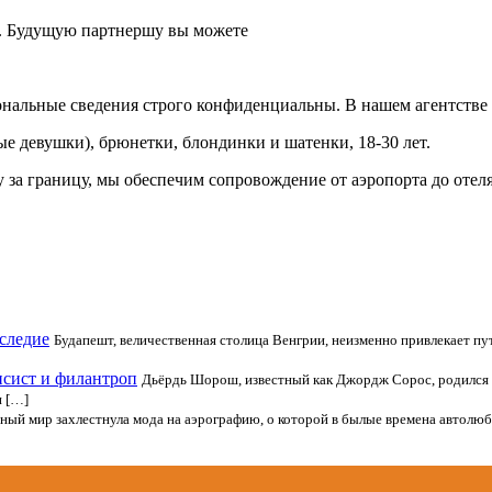
. Будущую партнершу вы можете
сональные сведения строго конфиденциальны. В нашем агентстве
ые девушки), брюнетки, блондинки и шатенки, 18-30 лет.
у за границу, мы обеспечим сопровождение от аэропорта до отеля
следие
Будапешт, величественная столица Венгрии, неизменно привлекает п
нсист и филантроп
Дьёрдь Шорош, известный как Джордж Сорос, родился в 
и […]
ный мир захлестнула мода на аэрографию, о которой в былые времена автолю