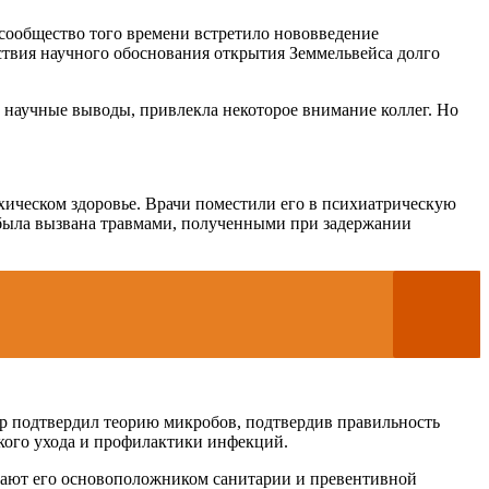
сообщество того времени встретило нововведение
тствия научного обоснования открытия Земмельвейса долго
и научные выводы, привлекла некоторое внимание коллег. Но
ихическом здоровье. Врачи поместили его в психиатрическую
я была вызвана травмами, полученными при задержании
р подтвердил теорию микробов, подтвердив правильность
кого ухода и профилактики инфекций.
тают его основоположником санитарии и превентивной