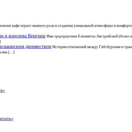
ление кафе играет важную роль в создании уникальной атмосферы и комфорт
ии и королева Венгрии
Имя эрцгерцогини Елизаветы Австрийской (более и
]
сильванским дворянством
История отношений между Габсбургами и тран
толик […]
ть»
итать»