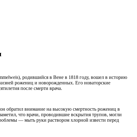
и
mmelweis), родившийся в Вене в 1818 году, вошел в историю
жизней рожениц и новорожденных. Его новаторские
ятилетия после смерти врача.
е он обратил внимание на высокую смертность рожениц в
аметил, что врачи, проводившие вскрытия трупов, могли
проблемы — мыть руки раствором хлорной извести перед