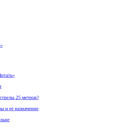
ь»
Читать»