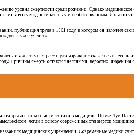
ижению уровня смертности среди рожениц. Однако медицинское 
а, считая его метод антинаучным и необоснованным. Из-за отсу
ваний, публикация труда в 1861 году, в котором он изложил сво
но для самого ученого.
икты с коллегами, стресс и разочарование сказались на его пс
65 году. Причины смерти остаются неясными, вероятно, инфекци
алом эры асептики и антисептики в медицине. Позже Луи Пасте
ммельвейсом, легли в основу современных стандартов медицинс
и названиях медицинских учреждений. Современные медики счи