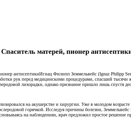
: Спаситель матерей, пионер антисептик
Игнац Филипп Земмельвейс (Ignaz Philipp Se
аботки рук перед медицинскими процедурами, спасший тысячи 
леродовой лихорадки, однако признание пришло лишь спустя дес
лизировался на акушерстве и хирургии. Уже в молодом возраст
леродовой горячкой. Исследуя причины болезни, Земмельвейс з
Основываясь на наблюдениях, врач предложил простое решение 