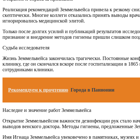
Реализация рекомендаций Земмельвейса привела к резкому сн
скептически. Многие коллеги отказались принять выводы врач
игнорировались медицинской элитой.
Только после долгих усилий и публикаций результатов исследо
признание и внедрение методов гигиены пришли слишком позд
Судьба исследователя
Жизнь Земмельвейса закончилась трагически. Постоянные конфл
клинику, где он скончался вскоре после госпитализации в 18
сотрудниками клиники.
Рекомендуем к прочтению
Города в Паннонии
Наследие и значение работ Земмельвейса
Открытие Земмельвейсом важности дезинфекции рук стало нач
выводов венского доктора. Методы гигиены, предложенные Зе
Имя Игнаца Земмельвейса увековечено в памятниках, музеях 