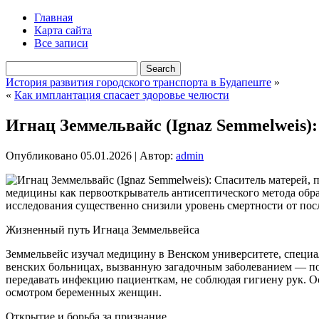
Главная
Карта сайта
Все записи
История развития городского транспорта в Будапеште
»
«
Как имплантация спасает здоровье челюсти
Игнац Земмельвайс (Ignaz Semmelweis)
Опубликовано
05.01.2026
|
Автор:
admin
медицины как первооткрыватель антисептического метода обр
исследования существенно снизили уровень смертности от пос
Жизненный путь Игнаца Земмельвейса
Земмельвейс изучал медицину в Венском университете, специа
венских больницах, вызванную загадочным заболеванием — пос
передавать инфекцию пациенткам, не соблюдая гигиену рук. 
осмотром беременных женщин.
Открытие и борьба за признание