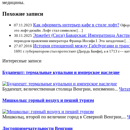
медицины.
Похожие записи
Как оформить интерьер кафе в стиле лофт?
07.11.2023
Оформ
это лофт-дизайн. Лофт стал символом […]
Эржебет (Сиси) Баварская: Императрица Австр
30.11.2025
периодом правления императора Франца Иосифа I. Эта загадочная […
История отношений между Габсбургами и тран
27.07.2016
1691 г. губернатором стал протестант (Дьердь Банфи), а в 1713 г.— ка
Интересные записи
Будапешт: термальные купальни и имперское наследие
Будапешт, величественная столица Венгрии, неизменно...
Чита
Мишкольц: горный воздух и пеший туризм
Мишкольц, второй по величине город в Северной Венгрии,...
Ч
Достопримечательности Венгрии