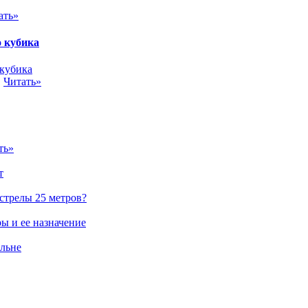
ать»
о кубика
.
Читать»
ть»