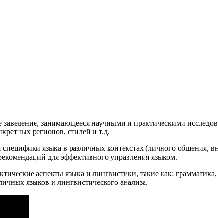
е заведение, занимающееся научными и практическими исследова
кретных регионов, стилей и т.д.
я специфики языка в различных контекстах (личного общения, 
 рекомендаций для эффективного управления языком.
ктические аспекты языка и лингвистики, такие как: грамматика,
личных языков и лингвистического анализа.