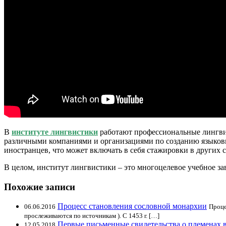
В
институте лингвистики
работают профессиональные лингвис
различными компаниями и организациями по созданию языковых
иностранцев, что может включать в себя стажировки в других
В целом, институт лингвистики – это многоцелевое учебное з
Похожие записи
Процесс становления сословной монархии
06.06.2016
Проце
прослеживаются по источникам ). С 1453 г. […]
Первые письменные свидетельства о племенах 
12.05.2018