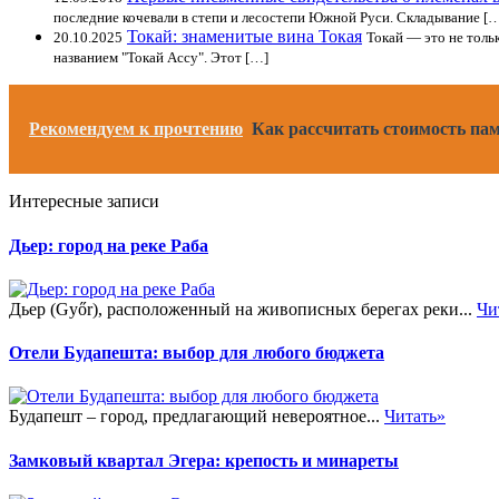
последние кочевали в степи и лесостепи Южной Руси. Складывание [
Токай: знаменитые вина Токая
20.10.2025
Токай — это не толь
названием "Токай Ассу". Этот […]
Рекомендуем к прочтению
Как рассчитать стоимость па
Интересные записи
Дьер: город на реке Раба
Дьер (Győr), расположенный на живописных берегах реки...
Чи
Отели Будапешта: выбор для любого бюджета
Будапешт – город, предлагающий невероятное...
Читать»
Замковый квартал Эгера: крепость и минареты