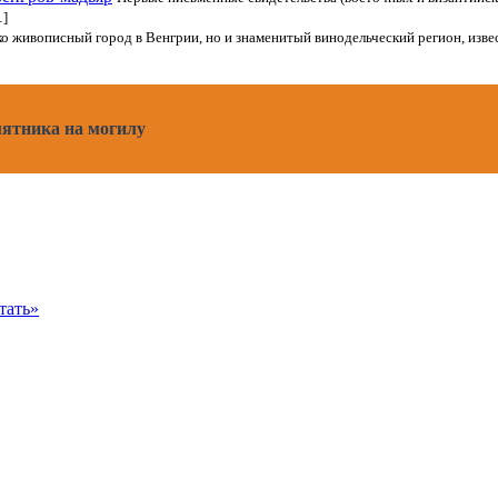
…]
ко живописный город в Венгрии, но и знаменитый винодельческий регион, из
мятника на могилу
тать»