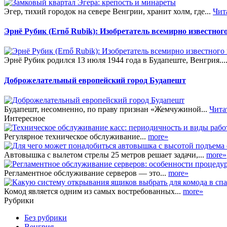
Эгер, тихий городок на севере Венгрии, хранит холм, где...
Чит
Эрнё Рубик (Ernő Rubik): Изобретатель всемирно известног
Эрнё Рубик родился 13 июля 1944 года в Будапеште, Венгрия...
Доброжелательный европейский город Будапешт
Будапешт, несомненно, по праву признан «Жемчужиной...
Чита
Интересное
Регулярное техническое обслуживание...
more»
Автовышка с вылетом стрелы 25 метров решает задачи,...
more»
Регламентное обслуживание серверов — это...
more»
Комод является одним из самых востребованных...
more»
Рубрики
Без рубрики
Венгрия