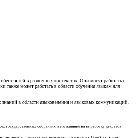
бенностей в различных контекстах. Они могут работать с
и также может работать в области обучения языкам для
их знаний в области языковедения и языковых коммуникаций.
сех государственных собраниях и его влияние на выработку декретов
х авторов) о племенах венгров-мадьяр относятся к IX—X вв., когда