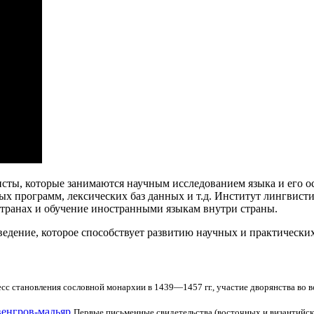
ты, которые занимаются научным исследованием языка и его осо
 программ, лексических баз данных и т.д. Институт лингвистик
 странах и обучение иностранными языкам внутри страны.
аведение, которое способствует развитию научных и практическ
сс становления сословной монархии в 1439—1457 гг., участие дворянства во в
венгров-мадьяр
Первые письменные свидетельства (восточных и византийски