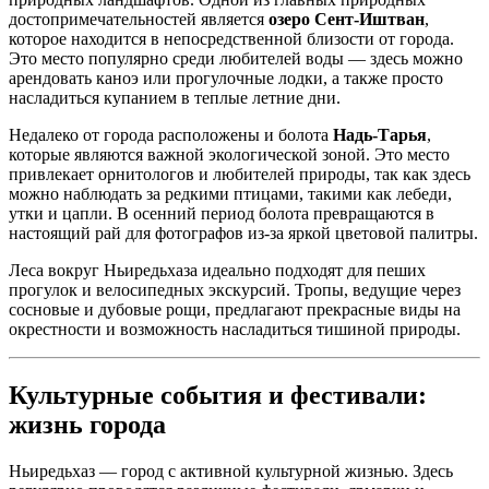
достопримечательностей является
озеро Сент-Иштван
,
которое находится в непосредственной близости от города.
Это место популярно среди любителей воды — здесь можно
арендовать каноэ или прогулочные лодки, а также просто
насладиться купанием в теплые летние дни.
Недалеко от города расположены и болота
Надь-Тарья
,
которые являются важной экологической зоной. Это место
привлекает орнитологов и любителей природы, так как здесь
можно наблюдать за редкими птицами, такими как лебеди,
утки и цапли. В осенний период болота превращаются в
настоящий рай для фотографов из-за яркой цветовой палитры.
Леса вокруг Ньиредьхаза идеально подходят для пеших
прогулок и велосипедных экскурсий. Тропы, ведущие через
сосновые и дубовые рощи, предлагают прекрасные виды на
окрестности и возможность насладиться тишиной природы.
Культурные события и фестивали:
жизнь города
Ньиредьхаз — город с активной культурной жизнью. Здесь