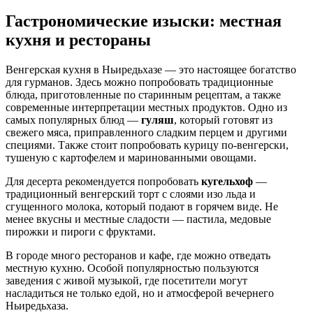
Гастрономические изыски: местная
кухня и рестораны
Венгерская кухня в Ньиредьхазе — это настоящее богатство
для гурманов. Здесь можно попробовать традиционные
блюда, приготовленные по старинным рецептам, а также
современные интерпретации местных продуктов. Одно из
самых популярных блюд —
гуляш
, который готовят из
свежего мяса, приправленного сладким перцем и другими
специями. Также стоит попробовать курицу по-венгерски,
тушеную с картофелем и маринованными овощами.
Для десерта рекомендуется попробовать
кугельхоф
—
традиционный венгерский торт с слоями изо льда и
сгущенного молока, который подают в горячем виде. Не
менее вкусны и местные сладости — пастила, медовые
пирожки и пироги с фруктами.
В городе много ресторанов и кафе, где можно отведать
местную кухню. Особой популярностью пользуются
заведения с живой музыкой, где посетители могут
насладиться не только едой, но и атмосферой вечернего
Ньиредьхаза.