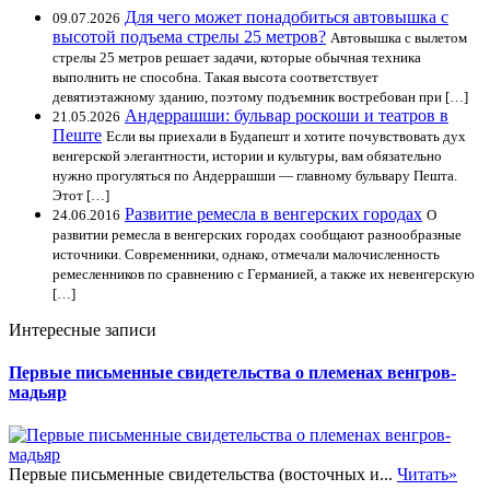
Для чего может понадобиться автовышка с
09.07.2026
высотой подъема стрелы 25 метров?
Автовышка с вылетом
стрелы 25 метров решает задачи, которые обычная техника
выполнить не способна. Такая высота соответствует
девятиэтажному зданию, поэтому подъемник востребован при […]
Андеррашши: бульвар роскоши и театров в
21.05.2026
Пеште
Если вы приехали в Будапешт и хотите почувствовать дух
венгерской элегантности, истории и культуры, вам обязательно
нужно прогуляться по Андеррашши — главному бульвару Пешта.
Этот […]
Развитие ремесла в венгерских городах
24.06.2016
О
развитии ремесла в венгерских городах сообщают разнообразные
источники. Современники, однако, отмечали малочисленность
ремесленников по сравнению с Германией, а также их невенгерскую
[…]
Интересные записи
Первые письменные свидетельства о племенах венгров-
мадьяр
Первые письменные свидетельства (восточных и...
Читать»