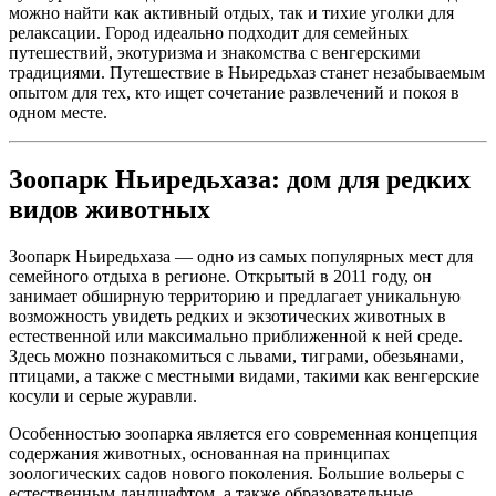
можно найти как активный отдых, так и тихие уголки для
релаксации. Город идеально подходит для семейных
путешествий, экотуризма и знакомства с венгерскими
традициями. Путешествие в Ньиредьхаз станет незабываемым
опытом для тех, кто ищет сочетание развлечений и покоя в
одном месте.
Зоопарк Ньиредьхаза: дом для редких
видов животных
Зоопарк Ньиредьхаза — одно из самых популярных мест для
семейного отдыха в регионе. Открытый в 2011 году, он
занимает обширную территорию и предлагает уникальную
возможность увидеть редких и экзотических животных в
естественной или максимально приближенной к ней среде.
Здесь можно познакомиться с львами, тиграми, обезьянами,
птицами, а также с местными видами, такими как венгерские
косули и серые журавли.
Особенностью зоопарка является его современная концепция
содержания животных, основанная на принципах
зоологических садов нового поколения. Большие вольеры с
естественным ландшафтом, а также образовательные