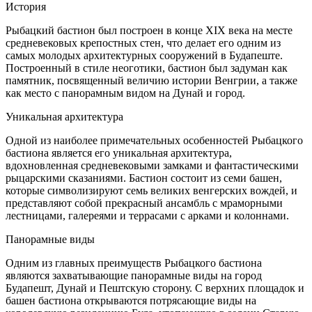
История
Рыбацкий бастион был построен в конце XIX века на месте
средневековых крепостных стен, что делает его одним из
самых молодых архитектурных сооружений в Будапеште.
Построенный в стиле неоготики, бастион был задуман как
памятник, посвященный величию истории Венгрии, а также
как место с панорамным видом на Дунай и город.
Уникальная архитектура
Одной из наиболее примечательных особенностей Рыбацкого
бастиона является его уникальная архитектура,
вдохновленная средневековыми замками и фантастическими
рыцарскими сказаниями. Бастион состоит из семи башен,
которые символизируют семь великих венгерских вождей, и
представляют собой прекрасный ансамбль с мраморными
лестницами, галереями и террасами с арками и колоннами.
Панорамные виды
Одним из главных преимуществ Рыбацкого бастиона
являются захватывающие панорамные виды на город
Будапешт, Дунай и Пештскую сторону. С верхних площадок и
башен бастиона открываются потрясающие виды на