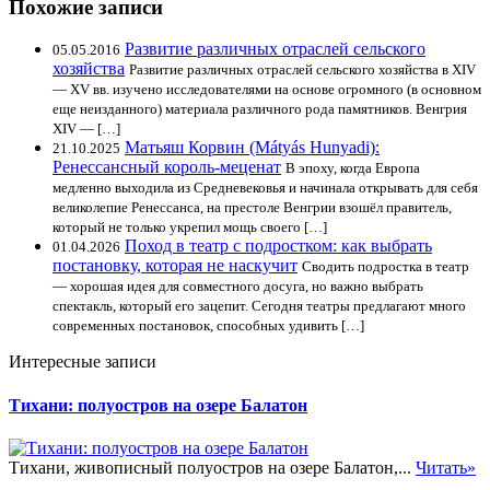
Похожие записи
Развитие различных отраслей сельского
05.05.2016
хозяйства
Развитие различных отраслей сельского хозяйства в XIV
— XV вв. изучено исследователями на основе огромного (в основном
еще неизданного) материала различного рода памятников. Венгрия
XIV — […]
Матьяш Корвин (Mátyás Hunyadi):
21.10.2025
Ренессансный король-меценат
В эпоху, когда Европа
медленно выходила из Средневековья и начинала открывать для себя
великолепие Ренессанса, на престоле Венгрии взошёл правитель,
который не только укрепил мощь своего […]
Поход в театр с подростком: как выбрать
01.04.2026
постановку, которая не наскучит
Сводить подростка в театр
— хорошая идея для совместного досуга, но важно выбрать
спектакль, который его зацепит. Сегодня театры предлагают много
современных постановок, способных удивить […]
Интересные записи
Тихани: полуостров на озере Балатон
Тихани, живописный полуостров на озере Балатон,...
Читать»