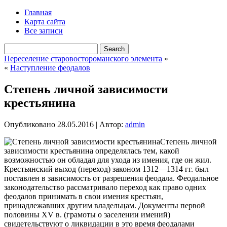
Главная
Карта сайта
Все записи
Переселение старовостороманского элемента
»
«
Наступление феодалов
Степень личной зависимости
крестьянина
Опубликовано
28.05.2016
|
Автор:
admin
Степень личной
зависимости крестьянина определялась тем, какой
возможностью он обладал для ухода из имения, где он жил.
Крестьянский выход (переход) законом 1312—1314 гг. был
поставлен в зависимость от разрешения феодала. Феодальное
законодательство рассматривало переход как право одних
феодалов принимать в свои имения крестьян,
принадлежавших другим владельцам. Документы первой
половины
XV в. (грамоты о заселении имений)
свидетельствуют о ликвидации в это время феодалами