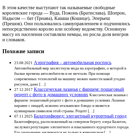
В этом качестве выступают так называемые свободные
королевские города — Вуда, Пожонь (Братислава), Шопрон,
Надьсом — бат (Трнава), Кашша (Кошице), Эперьеш
(Прешов). Они пользовались самоуправлением и подчинялись
непосредственно королю или особому ведомству. Основную
массу их населения составляли немцы, но росла доля венгров
и словаков.
Похожие записи
Аэрография – автомобильная роспись
23.08.2021
Автомобильный мир захлестнула мода на аэрографию, о которой в
былые времена автолюбители и не мечтали. При помощи
современных технологий на машину можно нанести какой угодно
рисунок, даже […]
Классическая лазанья с фаршем: пошаговый
27.12.2017
рецепт с фото в домашних условиях
Классическая лазанья с
фаршем: пошаговый рецепт с фото в домашних условиях Лазанья
наравне с пиццей, исконно итальянское блюдо и является
кулинарным символом этой страны. Рецепт […]
Балатонфюред: элегантный курортный город
07.11.2025
Балатонфюред, расположенный на северном берегу озера Балатон,
заслужил репутацию элегантного и изысканного курортного города.
Его очарование заключается не только в живописном […]