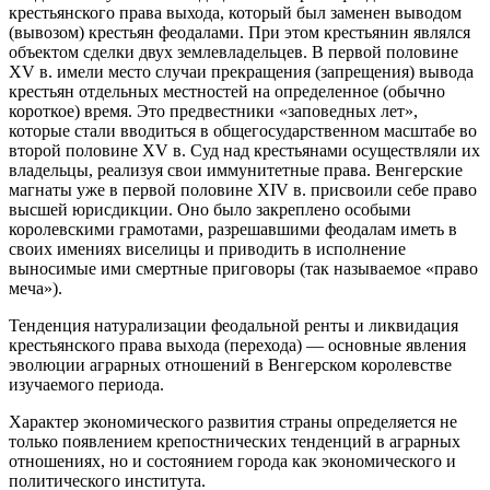
крестьянского права выхода, который был заменен выводом
(вывозом) крестьян феодалами. При этом крестьянин являлся
объектом сделки двух землевладельцев. В первой половине
XV в. имели место случаи прекращения (запрещения) вывода
крестьян отдельных местностей на определенное (обычно
короткое) время. Это предвестники «заповедных лет»,
которые стали вводиться в общегосударственном масштабе во
второй половине XV в. Суд над крестьянами осуществляли их
владельцы, реализуя свои иммунитетные права. Венгерские
магнаты уже в первой половине XIV в. присвоили себе право
высшей юрисдикции. Оно было закреплено особыми
королевскими грамотами, разрешавшими феодалам иметь в
своих имениях виселицы и приводить в исполнение
выносимые ими смертные приговоры (так называемое «право
меча»).
Тенденция натурализации феодальной ренты и ликвидация
крестьянского права выхода (перехода) — основные явления
эволюции аграрных отношений в Венгерском королевстве
изучаемого периода.
Характер экономического развития страны определяется не
только появлением крепостнических тенденций в аграрных
отношениях, но и состоянием города как экономического и
политического института.