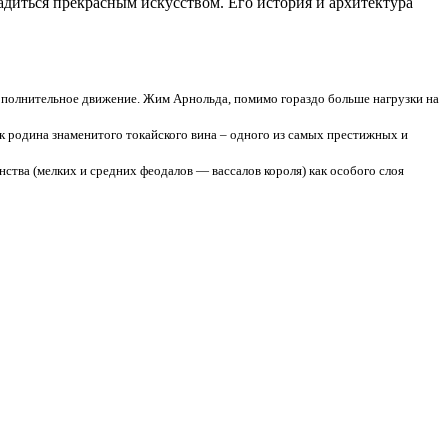
адиться прекрасным искусством. Его история и архитектура
ополнительное движение. Жим Арнольда, помимо гораздо больше нагрузки на
ак родина знаменитого токайского вина – одного из самых престижных и
ства (мелких и средних феодалов — вассалов короля) как особого слоя