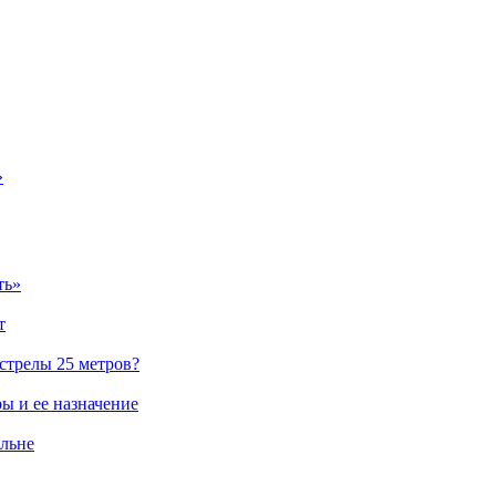
»
ть»