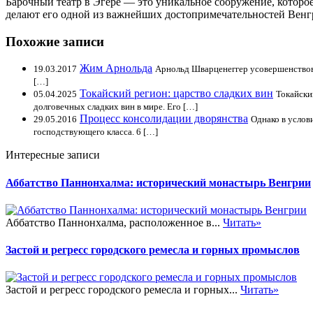
Барочный театр в Эгере — это уникальное сооружение, которое
делают его одной из важнейших достопримечательностей Венг
Похожие записи
Жим Арнольда
19.03.2017
Арнольд Шварценеггер усовершенствова
[…]
Токайский регион: царство сладких вин
05.04.2025
Токайски
долговечных сладких вин в мире. Его […]
Процесс консолидации дворянства
29.05.2016
Однако в услов
господствующего класса. 6 […]
Интересные записи
Аббатство Паннонхалма: исторический монастырь Венгрии
Аббатство Паннонхалма, расположенное в...
Читать»
Застой и регресс городского ремесла и горных промыслов
Застой и регресс городского ремесла и горных...
Читать»