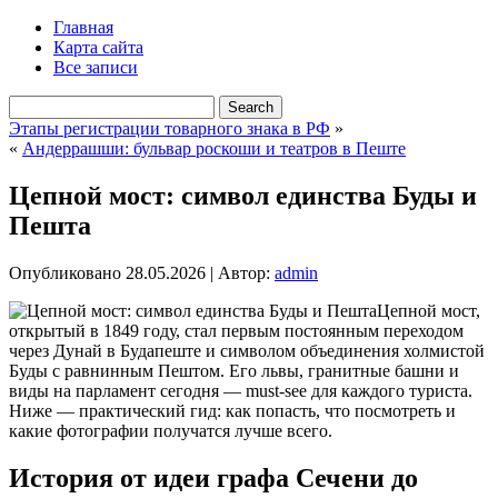
Главная
Карта сайта
Все записи
Этапы регистрации товарного знака в РФ
»
«
Андеррашши: бульвар роскоши и театров в Пеште
Цепной мост: символ единства Буды и
Пешта
Опубликовано
28.05.2026
|
Автор:
admin
Цепной мост,
открытый в 1849 году, стал первым постоянным переходом
через Дунай в Будапеште и символом объединения холмистой
Буды с равнинным Пештом. Его львы, гранитные башни и
виды на парламент сегодня — must-see для каждого туриста.
Ниже — практический гид: как попасть, что посмотреть и
какие фотографии получатся лучше всего.
История от идеи графа Сечени до