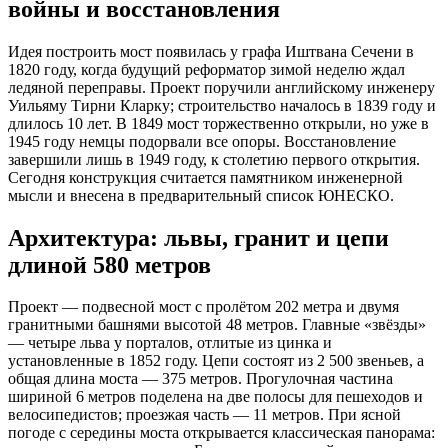
войны и восстановления
Идея построить мост появилась у графа Иштвана Сечени в
1820 году, когда будущий реформатор зимой неделю ждал
ледяной переправы. Проект поручили английскому инженеру
Уильяму Тирни Кларку; строительство началось в 1839 году и
длилось 10 лет. В 1849 мост торжественно открыли, но уже в
1945 году немцы подорвали все опоры. Восстановление
завершили лишь в 1949 году, к столетию первого открытия.
Сегодня конструкция считается памятником инженерной
мысли и внесена в предварительный список ЮНЕСКО.
Архитектура: львы, гранит и цепи
длиной 580 метров
Проект — подвесной мост с пролётом 202 метра и двумя
гранитными башнями высотой 48 метров. Главные «звёзды»
— четыре льва у порталов, отлитые из цинка и
установленные в 1852 году. Цепи состоят из 2 500 звеньев, а
общая длина моста — 375 метров. Прогулочная частина
шириной 6 метров поделена на две полосы для пешеходов и
велосипедистов; проезжая часть — 11 метров. При ясной
погоде с середины моста открывается классическая панорама: