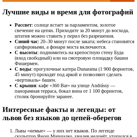
Лучшие виды и время для фотографий
Рассвет
: солнце встает за парламентом, золотое
свечение на цепях. Приходите за 20 минут до восхода,
штатив можно ставить у перил без разрешения.
Синий час
: 20–30 минут после заката; небеса становятся
сапфировыми, а фонари моста включаются.
С высоты
: поднимитесь на крепостную стену Буда
(вход свободный) или на смотровую площадку башни
Фишермен.
С воды
: прогулочные катера Dunarama (1 900 форинтов,
45 минут) проходят под аркой и позволяют сделать
«вертикаль» башен.
С крыши
: кафе «360 Bar» на улице Andrássy —
панорамная терраса, бокал вина от 1 100 форинтов,
столик бронируйте заранее.
Интересные факты и легенды: от
львов без языков до цепей-оберегов
Львы «немые» — у них нет языков. По легенде
скульптор Янош Маршалко, увидев недочёт, утопился в