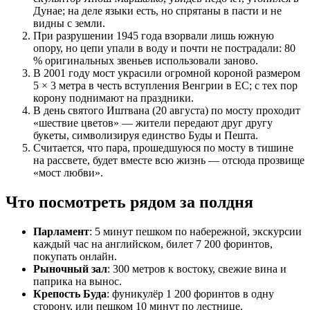
Дунае; на деле языки есть, но спрятаны в пасти и не
видны с земли.
При разрушении 1945 года взорвали лишь южную
опору, но цепи упали в воду и почти не пострадали: 80
% оригинальных звеньев использовали заново.
В 2001 году мост украсили огромной короной размером
5 × 3 метра в честь вступления Венгрии в ЕС; с тех пор
корону поднимают на праздники.
В день святого Иштвана (20 августа) по мосту проходит
«шествие цветов» — жители передают друг другу
букеты, символизируя единство Буды и Пешта.
Считается, что пара, прошедшуюся по мосту в тишине
на рассвете, будет вместе всю жизнь — отсюда прозвище
«мост любви».
Что посмотреть рядом за полдня
Парламент
: 5 минут пешком по набережной, экскурсии
каждый час на английском, билет 7 200 форинтов,
покупать онлайн.
Рыночный зал
: 300 метров к востоку, свежие вина и
паприка на вынос.
Крепость Буда
: фуникулёр 1 200 форинтов в одну
сторону, или пешком 10 минут по лестнице.