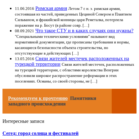
Римская армия
11.06.2016
Летом 7 г. н. э. римская армия,
состоявшая из частей, приведенных Цециной Севером и Плавтием
Сильваном, и фракийской конницы царя Реметалка, потерпела
поражение на р. Босут (в районе совр. […]
Что такое СТУ и в каких случаях они нужны?
08.09.2021
"Специальными техническими условиями" называют вид
нормативной документации, где прописаны требования и нормы,
касающиеся безопасности объекта строительства, но
отсутствующие в действующих […]
Связи жителей местечек расположенных на
13.05.2016
турецкой территории
Связи жителей местечек, расположенных
на турецкой территории, с областями королевства Венгрии
обусловили широкое распространение реформации в этих
поселениях. Османы, со своей стороны, не […]
Рекомендуем к прочтению
Памятники
западного происхождения
Интересные записи
Сегед: город солнца и фестивалей