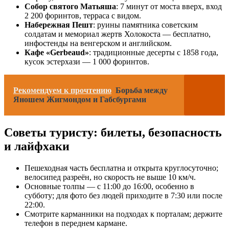
Собор святого Матьяша
: 7 минут от моста вверх, вход
2 200 форинтов, терраса с видом.
Набережная Пешт
: руины памятника советским
солдатам и мемориал жертв Холокоста — бесплатно,
инфостенды на венгерском и английском.
Кафе «Gerbeaud»
: традиционные десерты с 1858 года,
кусок эстерхази — 1 000 форинтов.
Рекомендуем к прочтению
Борьба между
Яношем Жигмондом и Габсбургами
Советы туристу: билеты, безопасность
и лайфхаки
Пешеходная часть бесплатна и открыта круглосуточно;
велосипед разреён, но скорость не выше 10 км/ч.
Основные толпы — с 11:00 до 16:00, особенно в
субботу; для фото без людей приходите в 7:30 или после
22:00.
Смотрите карманники на подходах к порталам; держите
телефон в переднем кармане.