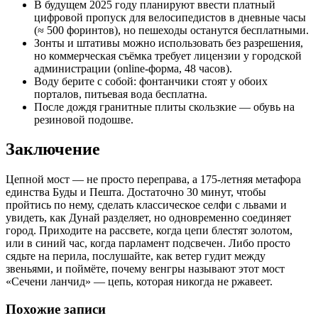
В будущем 2025 году планируют ввести платный
цифровой пропуск для велосипедистов в дневные часы
(≈ 500 форинтов), но пешеходы останутся бесплатными.
Зонты и штативы можно использовать без разрешения,
но коммерческая съёмка требует лицензии у городской
администрации (online-форма, 48 часов).
Воду берите с собой: фонтанчики стоят у обоих
порталов, питьевая вода бесплатна.
После дождя гранитные плиты скользкие — обувь на
резиновой подошве.
Заключение
Цепной мост — не просто переправа, а 175-летняя метафора
единства Буды и Пешта. Достаточно 30 минут, чтобы
пройтись по нему, сделать классическое селфи с львами и
увидеть, как Дунай разделяет, но одновременно соединяет
город. Приходите на рассвете, когда цепи блестят золотом,
или в синий час, когда парламент подсвечен. Либо просто
сядьте на перила, послушайте, как ветер гудит между
звеньями, и поймёте, почему венгры называют этот мост
«Сечени ланчид» — цепь, которая никогда не ржавеет.
Похожие записи