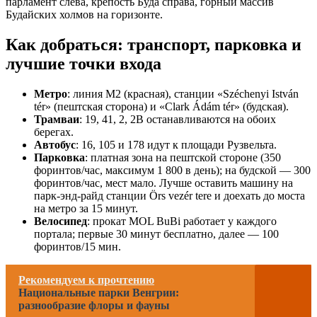
парламент слева, крепость Буда справа, горный массив
Будайских холмов на горизонте.
Как добраться: транспорт, парковка и
лучшие точки входа
Метро
: линия M2 (красная), станции «Széchenyi István
tér» (пештская сторона) и «Clark Ádám tér» (будская).
Трамваи
: 19, 41, 2, 2B останавливаются на обоих
берегах.
Автобус
: 16, 105 и 178 идут к площади Рузвельта.
Парковка
: платная зона на пештской стороне (350
форинтов/час, максимум 1 800 в день); на будской — 300
форинтов/час, мест мало. Лучше оставить машину на
парк-энд-райд станции Örs vezér tere и доехать до моста
на метро за 15 минут.
Велосипед
: прокат MOL BuBi работает у каждого
портала; первые 30 минут бесплатно, далее — 100
форинтов/15 мин.
Рекомендуем к прочтению
Национальные парки Венгрии:
разнообразие флоры и фауны