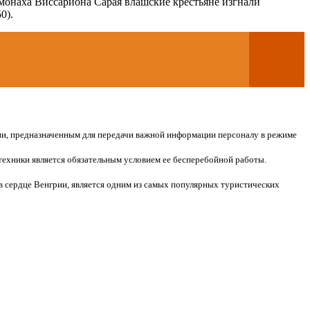
 монаха Виссариона Сарая влашские крестьяне изгнали
0).
и, предназначенным для передачи важной информации персоналу в режиме
техники является обязательным условием ее бесперебойной работы.
в сердце Венгрии, является одним из самых популярных туристических