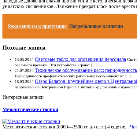
народные движения влахов против унии с католической церков
униатских священников. Движение прекратилось после ареста вл
Рекомендуем к прочтению
Погребальные коллегии
Похожие записи
Световые табло для оповещения персонала
13.05.2024
Свето
реального времени. Эти устройства играют […]
Техническое обслуживание касс: периодичность
21.07.2026
Периодичность профилактических работ напрямую зависит от […]
Озеро Балатон: крупнейшее озеро в Центральной
18.03.2024
направлений в Центральной Европе. Считаясь крупнейшим озером рег
Интересные записи
Мезолитические стоянки
Мезолитические стоянки (8000—3500 гг. до н. э.) 4 еще не...
Чи