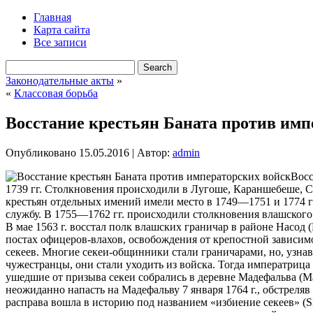
Главная
Карта сайта
Все записи
Законодательные акты
»
«
Классовая борьба
Восстание крестьян Баната против имп
Опубликовано
15.05.2016
|
Автор:
admin
Восс
1739 гг. Столкновения происходили в Лугоше, Караншебеше, С
крестьян отдельных имений имели место в 1749—1751 и 1774 г
службу. В 1755—1762 гг. происходили столкновения влашского
В мае 1563 г. восстал полк влашских граничар в районе Насод
постах офицеров-влахов, освобождения от крепостной зависимо
секеев. Многие секеи-общинники стали граничарами, но, узнав,
чужестранцы, они стали уходить из войска. Тогда императрица 
ушедшие от призыва секеи собрались в деревне Мадефальва (М
неожиданно напасть на Мадефальву 7 января 1764 г., обстреля
расправа вошла в историю под названием «избиение секеев» (Si