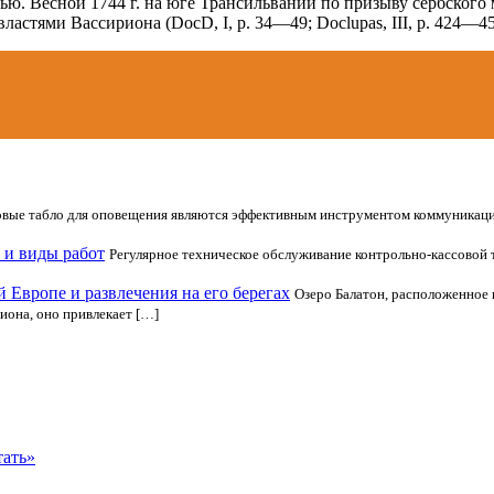
ью. Весной 1744 г. на юге Трансильвании по призыву сербского
астями Вассириона (DocD, I, p. 34—49; Doclupas, III, р. 424—45
вые табло для оповещения являются эффективным инструментом коммуникаци
 и виды работ
Регулярное техническое обслуживание контрольно-кассовой 
 Европе и развлечения на его берегах
Озеро Балатон, расположенное 
иона, оно привлекает […]
тать»