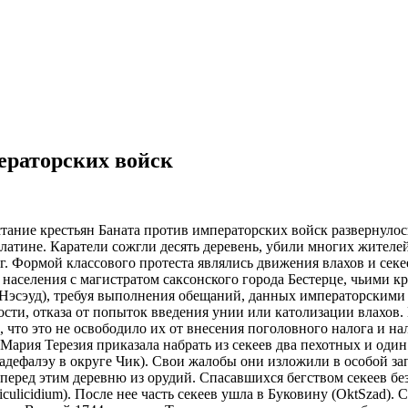
ераторских войск
тание крестьян Баната против императорских войск развернулос
латине. Каратели сожгли десять деревень, убили многих жителе
г. Формой классового протеста являлись
движения влахов и секе
 населения с магистратом саксонского города Бестерце, чьими 
 (Нэсэуд), требуя выполнения обещаний, данных императорскими
сти, отказа от попыток введения унии или католизации влахов. 
 что это не освободило их от внесения поголовного налога и на
Мария Терезия приказала набрать из секеев два пехотных и один
адефалэу в округе Чик). Свои жалобы они изложили в особой з
в перед этим деревню из орудий. Спасавшихся бегством секеев б
culicidium). После нее часть секеев ушла в Буковину (OktSzad).