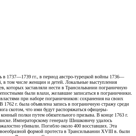
ь в 1737—1739 гг., в период австро-турецкой войны 1736—
й, в том числе женщин и детей. Локальные выступления
ев, которых заставляли нести в Трансильвании пограничную
крепостными были влахи, желавшие записаться в пограничники.
 властями при наборе пограничников: сохранения на своих
В 1762 г. была объявлена запись в пограничную стражу среди
лога скотом, что ими будут распоряжаться офицеры-
 конный полки путем обязательного призыва. В конце 1763 г.
аписке. Императорскому генералу Шишковичу удалось
езжалостно убивали. Погибло около 400 восставших. Эта
 Своеобразной формой протеста в Трансильвании XVIII в. были