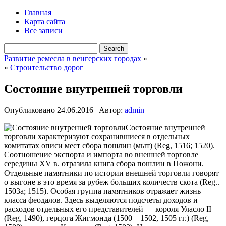
Главная
Карта сайта
Все записи
Развитие ремесла в венгерских городах
»
«
Строительство дорог
Состояние внутренней торговли
Опубликовано
24.06.2016
|
Автор:
admin
Состояние внутренней
торговли характеризуют сохранившиеся в отдельных
комитатах описи мест сбора пошлин (мыт) (Reg, 1516; 1520).
Соотношение экспорта и импорта во внешней торговле
середины XV в. отразила книга сбора пошлин в Пожони.
Отдельные памятники по истории внешней торговли говорят
о выгоне в это время за рубеж больших количеств скота (Reg..
1503а; 1515). Особая группа памятников
отражает жизнь
класса феодалов. Здесь выделяются подсчеты доходов и
расходов отдельных его представителей — короля Уласло II
(Reg, 1490), герцога Жигмонда (1500—1502, 1505 гг.) (Reg,