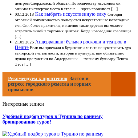
центром Свердловской области. По количеству населения он
занимает четвертое место в стране — здесь проживает […]
Как выбрать искусственную елку
03.12.2018
Сегодня
огромной популярностью пользуются искусственные новогодние
ели. Они более практичны, и именно такие деревья вы можете
встретить зимой в торговых центрах. Когда новогодние красавицы
[…]
Андеррашши: бульвар роскоши и театров в
21.05.2026
Пеште
Если вы приехали в Будапешт и хотите почувствовать дух
венгерской элегантности, истории и культуры, вам обязательно
нужно прогуляться по Андеррашши — главному бульвару Пешта.
Этот […]
Рекомендуем к прочтению
Застой и
регресс городского ремесла и горных
промыслов
Интересные записи
Удобный подбор туров в Турцию по раннему
бронированию туров!