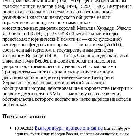
1500), магнатов Канижан (Reg, 1503). Ценным источником
являются описи налогов (Reg, 1494, 1525а, 1526). Внутренняя
политика феодального государства, его отношения с
различными классами венгерского общества нашли
отражение в законодательных памятниках —
многочисленных декретах королей Матьяша Хуньяди, Уласло
И, Лайоша II (GIH, I, р. 337-353). Значительный интерес
представляет юридический памятник — свод (уложение)
венгерского феодального права — Трипартитум (VerbTr),
составленный юристом и государственным деятелем
Иштваном Всрбеци (1458 — 1541). Обычно подчеркивается
значение труда Вербеци в формулировании идеологии
дворянства, стремившегося уравнять себя с магнатами.
Трипартитум — не только запись юридических норм,
действовавших в позднее средневековье в Венгрии и
Хорватии. Он важен как исторический источник,
обобщивший нормы, действовавшие в королевстве Венгрии к
первому десятилетию XVI в.— моменту его составления,
обстоятельства которого достаточно четко вырисовываются в
источниках.
Похожие записи
Екатеринбург: краткое описание
18.09.2022
Екатеринбург -
один из крупнейших городов России, является административным